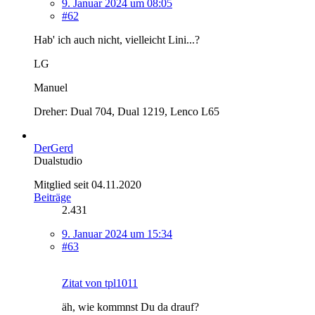
9. Januar 2024 um 08:05
#62
Hab' ich auch nicht, vielleicht Lini...?
LG
Manuel
Dreher: Dual 704, Dual 1219, Lenco L65
DerGerd
Dualstudio
Mitglied seit 04.11.2020
Beiträge
2.431
9. Januar 2024 um 15:34
#63
Zitat von tpl1011
äh, wie kommnst Du da drauf?