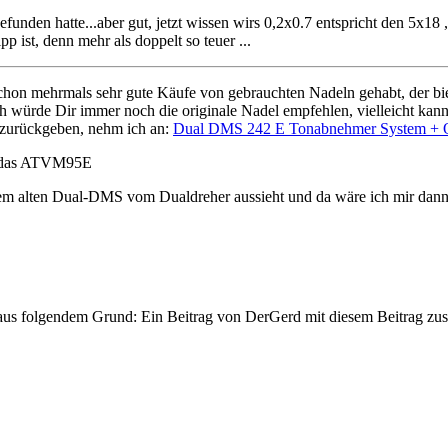
efunden hatte...aber gut, jetzt wissen wirs 0,2x0.7 entspricht den 5x18 
ist, denn mehr als doppelt so teuer ...
h schon mehrmals sehr gute Käufe von gebrauchten Nadeln gehabt, der b
 ich würde Dir immer noch die originale Nadel empfehlen, vielleicht kan
h zurückgeben, nehm ich an:
Dual DMS 242 E Tonabnehmer System + Or
fi das ATVM95E
em alten Dual-DMS vom Dualdreher aussieht und da wäre ich mir dann au
 aus folgendem Grund: Ein Beitrag von DerGerd mit diesem Beitrag z