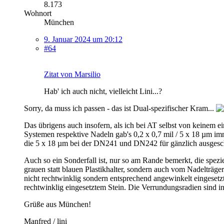
8.173
Wohnort
München
9. Januar 2024 um 20:12
#64
Zitat von Marsilio
Hab' ich auch nicht, vielleicht Lini...?
Sorry, da muss ich passen - das ist Dual-spezifischer Kram...
Das übrigens auch insofern, als ich bei AT selbst von keinem e
Systemen respektive Nadeln gab's 0,2 x 0,7 mil / 5 x 18 µm im
die 5 x 18 µm bei der DN241 und DN242 für gänzlich ausgeschl
Auch so ein Sonderfall ist, nur so am Rande bemerkt, die spez
grauen statt blauen Plastikhalter, sondern auch vom Nadelträge
nicht rechtwinklig sondern entsprechend angewinkelt eingeset
rechtwinklig eingesetztem Stein. Die Verrundungsradien sind ind
Grüße aus München!
Manfred / lini