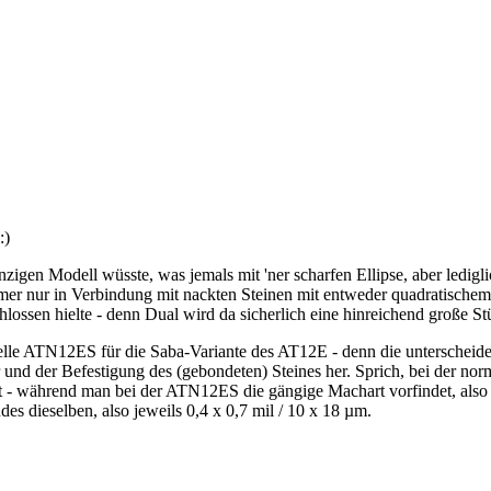
inzigen Modell wüsste, was jemals mit 'ner scharfen Ellipse, aber led
mer nur in Verbindung mit nackten Steinen mit entweder quadratischem o
ossen hielte - denn Dual wird da sicherlich eine hinreichend große 
ielle ATN12ES für die Saba-Variante des AT12E - denn die unterscheide
r und der Befestigung des (gebondeten) Steines her. Sprich, bei der n
zt - während man bei der ATN12ES die gängige Machart vorfindet, also
es dieselben, also jeweils 0,4 x 0,7 mil / 10 x 18 µm.