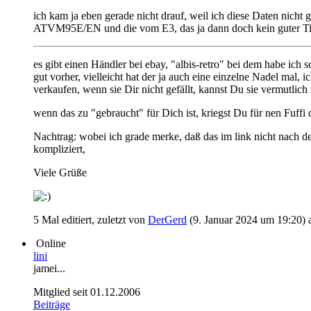
ich kam ja eben gerade nicht drauf, weil ich diese Daten nicht g
ATVM95E/EN und die vom E3, das ja dann doch kein guter Tipp 
es gibt einen Händler bei ebay, "albis-retro" bei dem habe ic
gut vorher, vielleicht hat der ja auch eine einzelne Nadel mal,
verkaufen, wenn sie Dir nicht gefällt, kannst Du sie vermutlic
wenn das zu "gebraucht" für Dich ist, kriegst Du für nen Fuf
Nachtrag: wobei ich grade merke, daß das im link nicht nach d
kompliziert,
Viele Grüße
5 Mal editiert, zuletzt von
DerGerd
(
9. Januar 2024 um 19:20
)
Online
lini
jamei...
Mitglied seit 01.12.2006
Beiträge