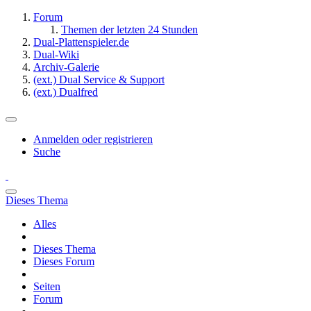
Forum
Themen der letzten 24 Stunden
Dual-Plattenspieler.de
Dual-Wiki
Archiv-Galerie
(ext.) Dual Service & Support
(ext.) Dualfred
Anmelden oder registrieren
Suche
Dieses Thema
Alles
Dieses Thema
Dieses Forum
Seiten
Forum