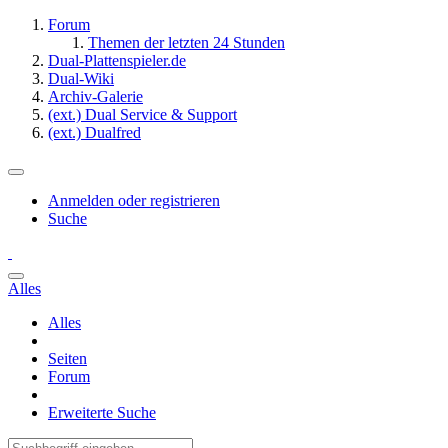
Forum
Themen der letzten 24 Stunden
Dual-Plattenspieler.de
Dual-Wiki
Archiv-Galerie
(ext.) Dual Service & Support
(ext.) Dualfred
Anmelden oder registrieren
Suche
Alles
Alles
Seiten
Forum
Erweiterte Suche