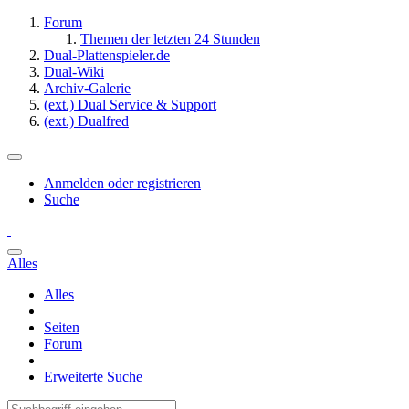
Forum
Themen der letzten 24 Stunden
Dual-Plattenspieler.de
Dual-Wiki
Archiv-Galerie
(ext.) Dual Service & Support
(ext.) Dualfred
Anmelden oder registrieren
Suche
Alles
Alles
Seiten
Forum
Erweiterte Suche