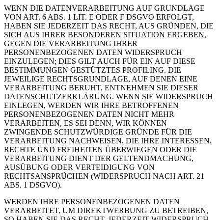
WENN DIE DATENVERARBEITUNG AUF GRUNDLAGE
VON ART. 6 ABS. 1 LIT. E ODER F DSGVO ERFOLGT,
HABEN SIE JEDERZEIT DAS RECHT, AUS GRÜNDEN, DIE
SICH AUS IHRER BESONDEREN SITUATION ERGEBEN,
GEGEN DIE VERARBEITUNG IHRER
PERSONENBEZOGENEN DATEN WIDERSPRUCH
EINZULEGEN; DIES GILT AUCH FÜR EIN AUF DIESE
BESTIMMUNGEN GESTÜTZTES PROFILING. DIE
JEWEILIGE RECHTSGRUNDLAGE, AUF DENEN EINE
VERARBEITUNG BERUHT, ENTNEHMEN SIE DIESER
DATENSCHUTZERKLÄRUNG. WENN SIE WIDERSPRUCH
EINLEGEN, WERDEN WIR IHRE BETROFFENEN
PERSONENBEZOGENEN DATEN NICHT MEHR
VERARBEITEN, ES SEI DENN, WIR KÖNNEN
ZWINGENDE SCHUTZWÜRDIGE GRÜNDE FÜR DIE
VERARBEITUNG NACHWEISEN, DIE IHRE INTERESSEN,
RECHTE UND FREIHEITEN ÜBERWIEGEN ODER DIE
VERARBEITUNG DIENT DER GELTENDMACHUNG,
AUSÜBUNG ODER VERTEIDIGUNG VON
RECHTSANSPRÜCHEN (WIDERSPRUCH NACH ART. 21
ABS. 1 DSGVO).
WERDEN IHRE PERSONENBEZOGENEN DATEN
VERARBEITET, UM DIREKTWERBUNG ZU BETREIBEN,
SO HABEN SIE DAS RECHT, JEDERZEIT WIDERSPRUCH