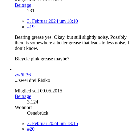
Beiträge
231
3. Februar 2024 um 18:10
#19
Bearing grease yes. Okay, but still slightly noisy. Possibly
there is somewhere a
better grease that leads to less noise, I
don’t know.
Bicycle pink grease maybe?
zwölf36
...zwei drei Risiko
Mitglied seit 09.05.2015
Beiträge
3.124
Wohnort
Osnabrück
3. Februar 2024 um 18:15
#20