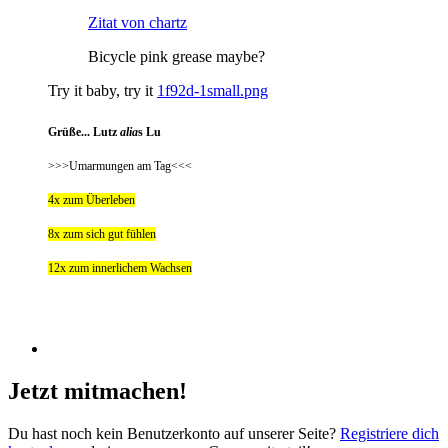
Zitat von chartz
Bicycle pink grease maybe?
Try it baby, try it
1f92d-1small.png
Grüße... Lutz
alia
s Lu
>>>Umarmungen am Tag<<<
4x zum Überleben
8x zum sich gut fühlen
12x zum innerlichem Wachsen
Jetzt mitmachen!
Du hast noch kein Benutzerkonto auf unserer Seite?
Registriere dich