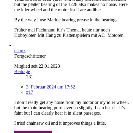
but the platter bearing of the 1228 also makes no noise. Here
the idler wheel and the motor itself are audible.
By the way I use Marine bearing grease in the bearings.
Früher mal Fachmann für´s Thema, heute nur noch
Hobbylöter. Mit Hang zu Plattenspielern mit AC -Motoren.
chartz
Fortgeschrittener
Mitglied seit 22.01.2023
Beiträge
231
3. Februar 2024 um 17:52
#17
I don’t really get any noise from my motor or my idler wheel,
but the main bearing purrs ever so slightly, I can hear it. It’s
faint but I can clearly hear it in silent passages.
I tried chainsaw oil and it improves things a little.