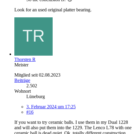
Look for an used original platter bearing.
Thorsten R
Meister
Mitglied seit 02.08.2023
Beiträge
2.502
Wohnort
Lüneburg
3. Februar 2024 um 17:25
#16
If you want to try ceramic balls. I use them in my Dual 1228
and will also put them into the 1229. The Lenco L78 with one
ceramic ball is dead quiet. Ok, totally different construction,