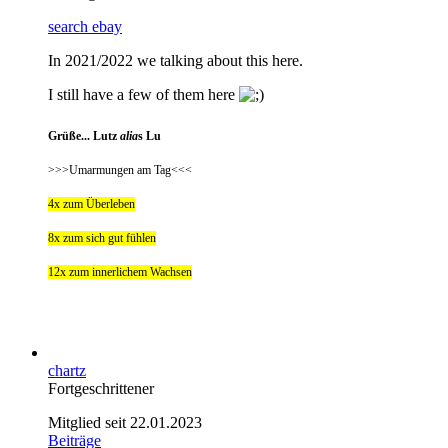
search ebay
In 2021/2022 we talking about this here.
I still have a few of them here
Grüße... Lutz
alia
s Lu
>>>Umarmungen am Tag<<<
4x zum Überleben
8x zum sich gut fühlen
12x zum innerlichem Wachsen
chartz
Fortgeschrittener
Mitglied seit 22.01.2023
Beiträge