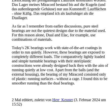
Zielrichtung der preisgünstigen Laufruhe konstruiert worden.
Das Lager meines Miracord bestand bis auf die Kugeln (und
das außenliegende Gehäuse) nur aus Kunststoff: Laufflächen
- ohne Käfig. Das empfand ich als laufruhiger als die
Duallager.
As far as I remember from earlier discussions, pure steel
bearings are not the quietest designs due to the material used.
For this reason alone, Dual and Elac, for example, use
combinations of materials.
Today's 2K bearings work with state-of-the-art coatings in
order to run quietly. However, these bearings are exposed to
completely different loads. The comparatively lightly loaded
and simple turntable bearings with their steel/plastic
constructions were already designed back then with the aim of
running quietly at low cost. Apart from the balls (and the
external housing), the bearing of my Miracord consisted only
of plastic: running surfaces - without a cage. I found this to be
smoother running than the dual bearings.
2 Mal editiert, zuletzt von
Herr_Keuner
(
3. Februar 2024 um
15:52
)