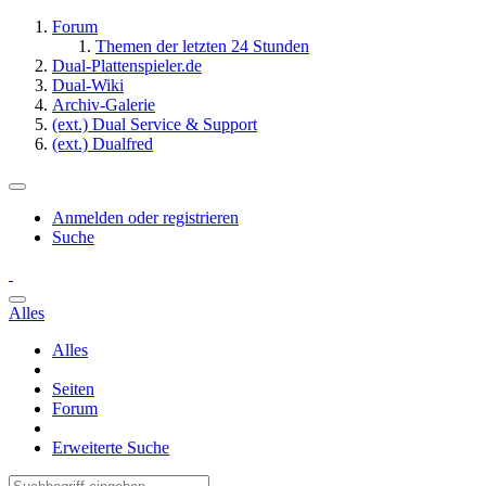
Forum
Themen der letzten 24 Stunden
Dual-Plattenspieler.de
Dual-Wiki
Archiv-Galerie
(ext.) Dual Service & Support
(ext.) Dualfred
Anmelden oder registrieren
Suche
Alles
Alles
Seiten
Forum
Erweiterte Suche