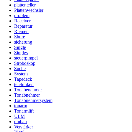
plattenteller
Plattenwechsler
problem
Receiver
Reparatur
Riemen
Shure
sicherung
Single
Singles
steuerpimpel
Stroboskop
Suche
System
Tapedeck
telefunken
Tonabenehmer
Tonabnehmer
Tonabnehmersystem
tonarm
Tonarmlift
ULM
umbau
Verstärker