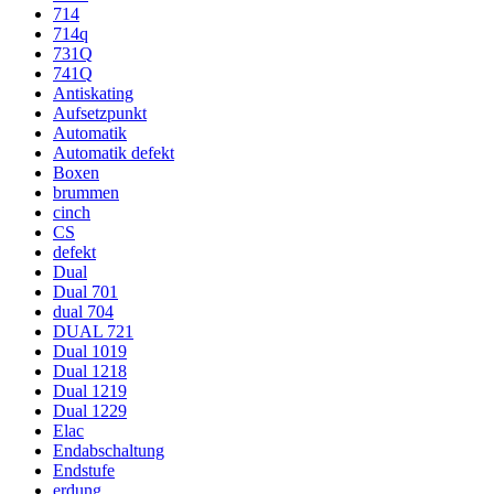
714
714q
731Q
741Q
Antiskating
Aufsetzpunkt
Automatik
Automatik defekt
Boxen
brummen
cinch
CS
defekt
Dual
Dual 701
dual 704
DUAL 721
Dual 1019
Dual 1218
Dual 1219
Dual 1229
Elac
Endabschaltung
Endstufe
erdung