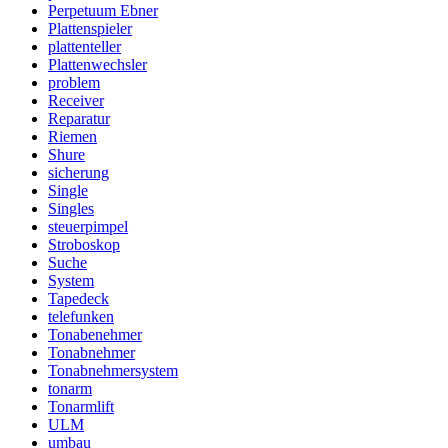
Perpetuum Ebner
Plattenspieler
plattenteller
Plattenwechsler
problem
Receiver
Reparatur
Riemen
Shure
sicherung
Single
Singles
steuerpimpel
Stroboskop
Suche
System
Tapedeck
telefunken
Tonabenehmer
Tonabnehmer
Tonabnehmersystem
tonarm
Tonarmlift
ULM
umbau