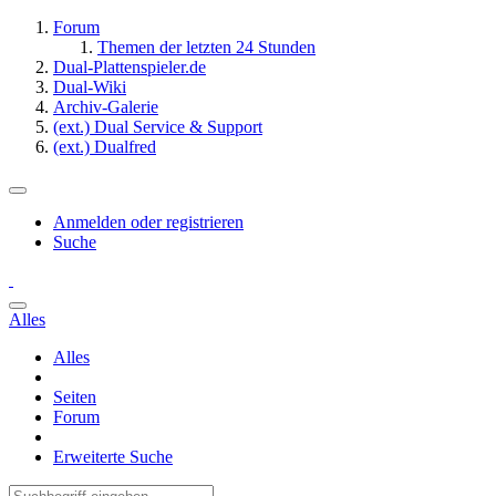
Forum
Themen der letzten 24 Stunden
Dual-Plattenspieler.de
Dual-Wiki
Archiv-Galerie
(ext.) Dual Service & Support
(ext.) Dualfred
Anmelden oder registrieren
Suche
Alles
Alles
Seiten
Forum
Erweiterte Suche