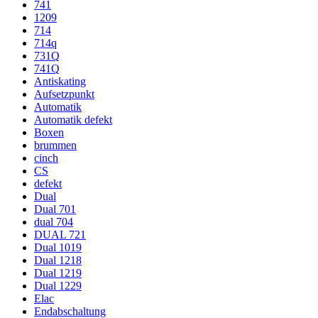
741
1209
714
714q
731Q
741Q
Antiskating
Aufsetzpunkt
Automatik
Automatik defekt
Boxen
brummen
cinch
CS
defekt
Dual
Dual 701
dual 704
DUAL 721
Dual 1019
Dual 1218
Dual 1219
Dual 1229
Elac
Endabschaltung