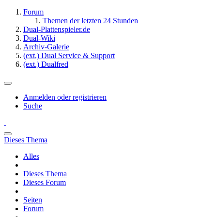
Forum
Themen der letzten 24 Stunden
Dual-Plattenspieler.de
Dual-Wiki
Archiv-Galerie
(ext.) Dual Service & Support
(ext.) Dualfred
Anmelden oder registrieren
Suche
Dieses Thema
Alles
Dieses Thema
Dieses Forum
Seiten
Forum