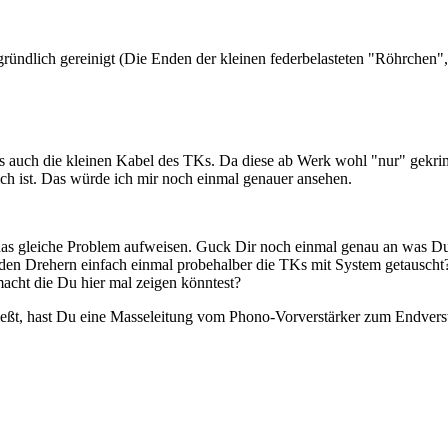
ündlich gereinigt (Die Enden der kleinen federbelasteten "Röhrchen",
 es auch die kleinen Kabel des TKs. Da diese ab Werk wohl "nur" gekri
ch ist. Das würde ich mir noch einmal genauer ansehen.
as gleiche Problem aufweisen. Guck Dir noch einmal genau an was Du 
 beiden Drehern einfach einmal probehalber die TKs mit System getausc
acht die Du hier mal zeigen könntest?
eßt, hast Du eine Masseleitung vom Phono-Vorverstärker zum Endverst