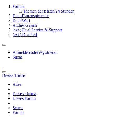
Forum
Themen der letzten 24 Stunden
Dual-Plattenspieler.de
Dual-Wiki
Archiv-Galerie
(ext.) Dual Service & Support
(ext.) Dualfred
Anmelden oder registrieren
Suche
Dieses Thema
Alles
Dieses Thema
Dieses Forum
Seiten
Forum