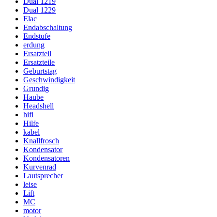
Dual 1219
Dual 1229
Elac
Endabschaltung
Endstufe
erdung
Ersatzteil
Ersatzteile
Geburtstag
Geschwindigkeit
Grundig
Haube
Headshell
hifi
Hilfe
kabel
Knallfrosch
Kondensator
Kondensatoren
Kurvenrad
Lautsprecher
leise
Lift
MC
motor