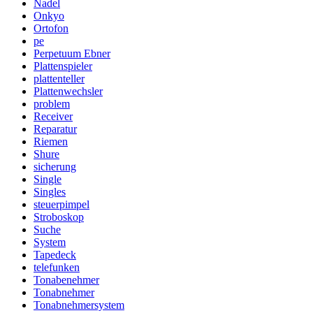
Nadel
Onkyo
Ortofon
pe
Perpetuum Ebner
Plattenspieler
plattenteller
Plattenwechsler
problem
Receiver
Reparatur
Riemen
Shure
sicherung
Single
Singles
steuerpimpel
Stroboskop
Suche
System
Tapedeck
telefunken
Tonabenehmer
Tonabnehmer
Tonabnehmersystem