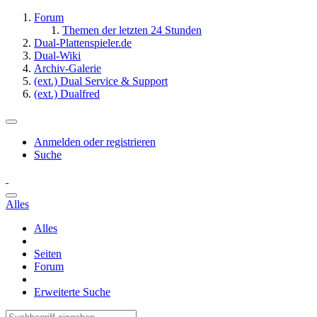
Forum
Themen der letzten 24 Stunden
Dual-Plattenspieler.de
Dual-Wiki
Archiv-Galerie
(ext.) Dual Service & Support
(ext.) Dualfred
Anmelden oder registrieren
Suche
Alles
Alles
Seiten
Forum
Erweiterte Suche