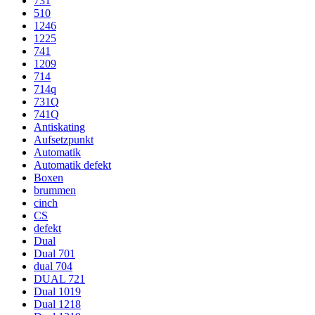
731
510
1246
1225
741
1209
714
714q
731Q
741Q
Antiskating
Aufsetzpunkt
Automatik
Automatik defekt
Boxen
brummen
cinch
CS
defekt
Dual
Dual 701
dual 704
DUAL 721
Dual 1019
Dual 1218