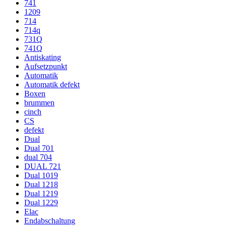
741
1209
714
714q
731Q
741Q
Antiskating
Aufsetzpunkt
Automatik
Automatik defekt
Boxen
brummen
cinch
CS
defekt
Dual
Dual 701
dual 704
DUAL 721
Dual 1019
Dual 1218
Dual 1219
Dual 1229
Elac
Endabschaltung