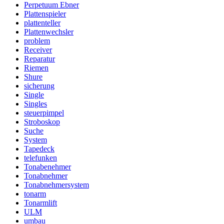
Perpetuum Ebner
Plattenspieler
plattenteller
Plattenwechsler
problem
Receiver
Reparatur
Riemen
Shure
sicherung
Single
Singles
steuerpimpel
Stroboskop
Suche
System
Tapedeck
telefunken
Tonabenehmer
Tonabnehmer
Tonabnehmersystem
tonarm
Tonarmlift
ULM
umbau