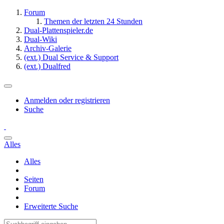
Forum
Themen der letzten 24 Stunden
Dual-Plattenspieler.de
Dual-Wiki
Archiv-Galerie
(ext.) Dual Service & Support
(ext.) Dualfred
Anmelden oder registrieren
Suche
Alles
Alles
Seiten
Forum
Erweiterte Suche