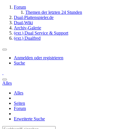
Forum
Themen der letzten 24 Stunden
Dual-Plattenspieler.de
Dual-Wiki
Archiv-Galerie
(ext.) Dual Service & Support
(ext.) Dualfred
Anmelden oder registrieren
Suche
Alles
Alles
Seiten
Forum
Erweiterte Suche