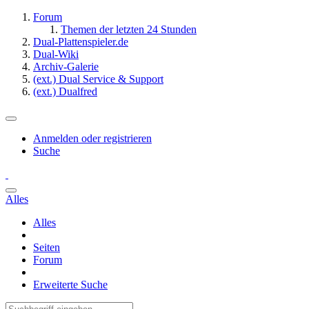
Forum
Themen der letzten 24 Stunden
Dual-Plattenspieler.de
Dual-Wiki
Archiv-Galerie
(ext.) Dual Service & Support
(ext.) Dualfred
Anmelden oder registrieren
Suche
Alles
Alles
Seiten
Forum
Erweiterte Suche