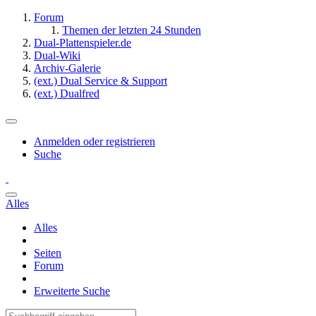
Forum
Themen der letzten 24 Stunden
Dual-Plattenspieler.de
Dual-Wiki
Archiv-Galerie
(ext.) Dual Service & Support
(ext.) Dualfred
Anmelden oder registrieren
Suche
Alles
Alles
Seiten
Forum
Erweiterte Suche