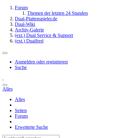
Forum
Themen der letzten 24 Stunden
Dual-Plattenspieler.de
Dual-Wiki
Archiv-Galerie
(ext.) Dual Service & Support
(ext.) Dualfred
Anmelden oder registrieren
Suche
Alles
Alles
Seiten
Forum
Erweiterte Suche