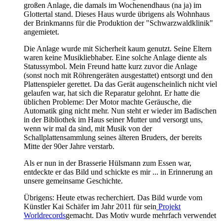
großen Anlage, die damals im Wochenendhaus (na ja) im
Glottertal stand. Dieses Haus wurde übrigens als Wohnhaus
der Brinkmanns für die Produktion der "Schwarzwaldklinik"
angemietet.
Die Anlage wurde mit Sicherheit kaum genutzt. Seine Eltern
waren keine Musikliebhaber. Eine solche Anlage diente als
Statussymbol. Mein Freund hatte kurz zuvor die Anlage
(sonst noch mit Röhrengeräten ausgestattet) entsorgt und den
Plattenspieler gerettet. Da das Gerät augenscheinlich nicht viel
gelaufen war, hat sich die Reparatur gelohnt. Er hatte die
üblichen Probleme: Der Motor machte Geräusche, die
Automatik ging nicht mehr. Nun steht er wieder im Badischen
in der Bibliothek im Haus seiner Mutter und versorgt uns,
wenn wir mal da sind, mit Musik von der
Schallplattensammlung seines älteren Bruders, der bereits
Mitte der 90er Jahre verstarb.
Als er nun in der Brasserie Hülsmann zum Essen war,
entdeckte er das Bild und schickte es mir ... in Erinnerung an
unsere gemeinsame Geschichte.
Übrigens: Heute etwas recherchiert. Das Bild wurde vom
Künstler Kai Schäfer im Jahr 2011 für sein
Projekt
Worldrecords
gemacht. Das Motiv wurde mehrfach verwendet