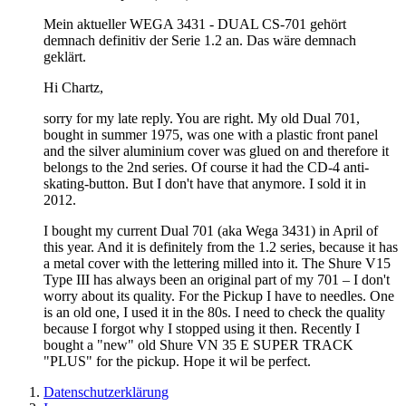
Mein aktueller WEGA 3431 - DUAL CS-701 gehört
demnach definitiv der Serie 1.2 an. Das wäre demnach
geklärt.
Hi Chartz,
sorry for my late reply. You are right. My old Dual 701,
bought in summer 1975, was one with a plastic front panel
and the silver aluminium cover was glued on and therefore it
belongs to the 2nd series. Of course it had the CD-4 anti-
skating-button. But I don't have that anymore. I sold it in
2012.
I bought my current Dual 701 (aka Wega 3431) in April of
this year. And it is definitely from the 1.2 series, because it has
a metal cover with the lettering milled into it. The Shure V15
Type III has always been an original part of my 701 – I don't
worry about its quality. For the Pickup I have to needles. One
is an old one, I used it in the 80s. I need to check the quality
because I forgot why I stopped using it then. Recently I
bought a "new" old Shure VN 35 E SUPER TRACK
"PLUS" for the pickup. Hope it wil be perfect.
Datenschutzerklärung