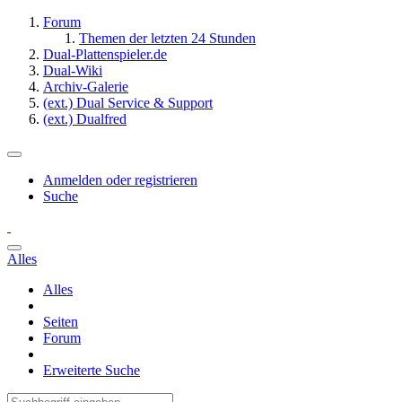
Forum
Themen der letzten 24 Stunden
Dual-Plattenspieler.de
Dual-Wiki
Archiv-Galerie
(ext.) Dual Service & Support
(ext.) Dualfred
Anmelden oder registrieren
Suche
Alles
Alles
Seiten
Forum
Erweiterte Suche