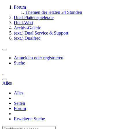
Forum
Themen der letzten 24 Stunden
Dual-Plattenspieler.de
Dual-Wiki
Archiv-Galerie
(ext.) Dual Service & Support
(ext.) Dualfred
Anmelden oder registrieren
Suche
Alles
Alles
Seiten
Forum
Erweiterte Suche