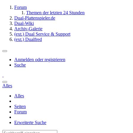
Forum
Themen der letzten 24 Stunden
Dual-Plattenspieler.de
Dual-Wiki
Archiv-Galerie
(ext.) Dual Service & Support
(ext.) Dualfred
Anmelden oder registrieren
Suche
Alles
Alles
Seiten
Forum
Erweiterte Suche