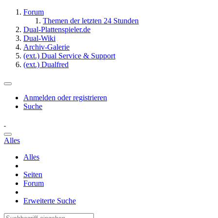
Forum
Themen der letzten 24 Stunden
Dual-Plattenspieler.de
Dual-Wiki
Archiv-Galerie
(ext.) Dual Service & Support
(ext.) Dualfred
Anmelden oder registrieren
Suche
Alles
Alles
Seiten
Forum
Erweiterte Suche