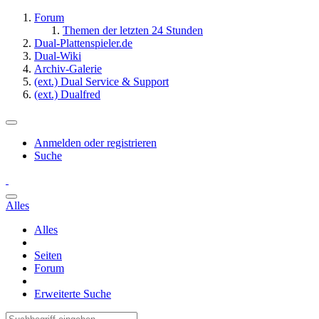
Forum
Themen der letzten 24 Stunden
Dual-Plattenspieler.de
Dual-Wiki
Archiv-Galerie
(ext.) Dual Service & Support
(ext.) Dualfred
Anmelden oder registrieren
Suche
Alles
Alles
Seiten
Forum
Erweiterte Suche