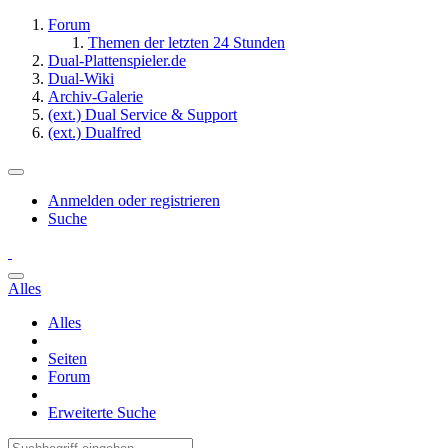
Forum
Themen der letzten 24 Stunden
Dual-Plattenspieler.de
Dual-Wiki
Archiv-Galerie
(ext.) Dual Service & Support
(ext.) Dualfred
Anmelden oder registrieren
Suche
Alles
Alles
Seiten
Forum
Erweiterte Suche