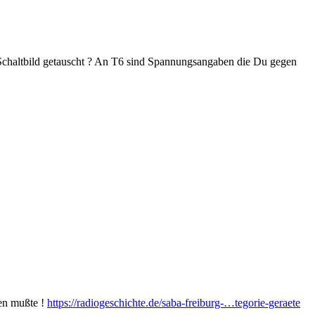
ch Schaltbild getauscht ? An T6 sind Spannungsangaben die Du gegen
den mußte !
https://radiogeschichte.de/saba-freiburg-…tegorie-geraete