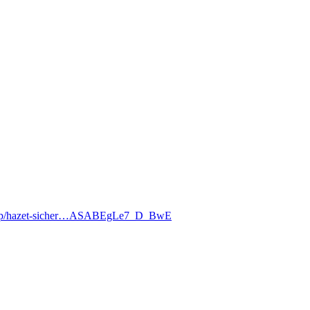
de/p/hazet-sicher…ASABEgLe7_D_BwE