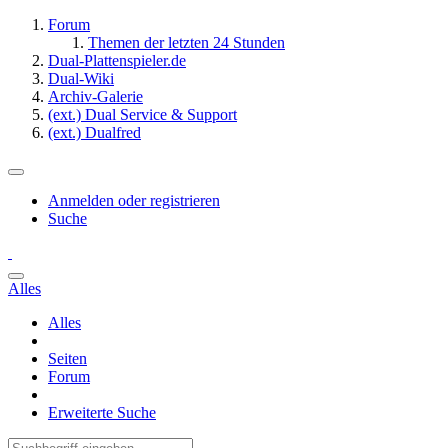
Forum
Themen der letzten 24 Stunden
Dual-Plattenspieler.de
Dual-Wiki
Archiv-Galerie
(ext.) Dual Service & Support
(ext.) Dualfred
Anmelden oder registrieren
Suche
Alles
Alles
Seiten
Forum
Erweiterte Suche