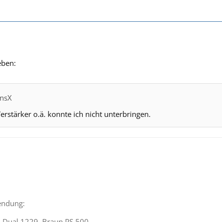
eben:
onsX
erstärker o.ä. konnte ich nicht unterbringen.
endung:
, Dual 1229, Braun PS 500