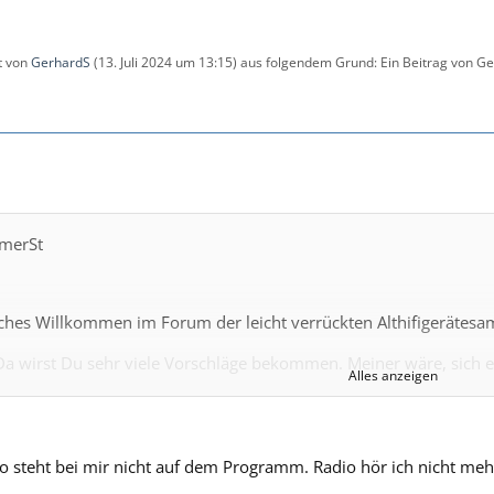
zt von
GerhardS
(
13. Juli 2024 um 13:15
) aus folgendem Grund: Ein Beitrag von 
emerSt
iches Willkommen im Forum der leicht verrückten Althifigerätesa
Da wirst Du sehr viele Vorschläge bekommen. Meiner wäre, sich e
Alles anzeigen
z.B. Dual 1009 oder 1019 aus den 60ern. Richtig gute Plattenspie
h der Topdreher 1219. Diese Spieler können alle auch 78 U/min fü
men und im wesentlichen extrem robust (ok - bis auf die Tonarm
für Schellackplatten geeignet ist. Zu vielen Tonabnehmern gibt e
o steht bei mir nicht auf dem Programm. Radio hör ich nicht meh
eschlossen werden?