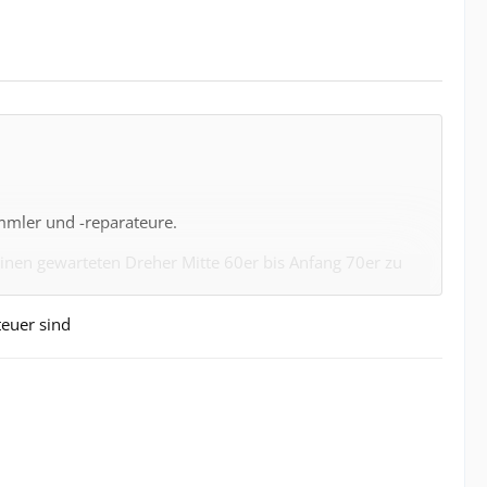
mmler und -reparateure.
inen gewarteten Dreher Mitte 60er bis Anfang 70er zu
ler. Etwas später kommen dann die 1214 (in HiFi-Version)
r Schellackplatten. Es sind Geräte, die fast ohne
teuer sind
lager) Dafür benötigst Du allerdings auch einen
s geeignete Nadeleinschübe. Soll das Gerät an ein