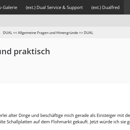
v-Galerie
(ext.) Dual Service & Support
(ext.) Dualfred
DUAL << Allgemeine Fragen und Hintergründe >> DUAL
und praktisch
rlei alter Dinge und beschäftige mich gerade als Einsteiger mit der
te Schallplatten auf dem Flohmarkt gekauft. Jetzt würde ich sie 