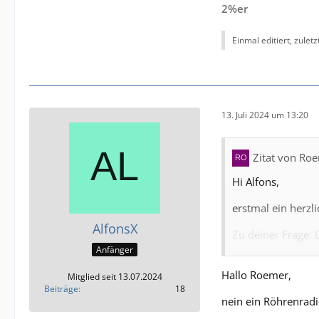
2%er
Rainer
Einmal editiert, zulet
13. Juli 2024 um 13:20
Zitat von Ro
Hi Alfons,
erstmal ein herzl
AlfonsX
Zu deiner Frage: 
suchen. Das sind 
Anfänger
bis 1218 oder auc
Hallo Roemer,
Mitglied seit 13.07.2024
Elektronik auskom
Beiträge
18
Tonabnehmer, der 
nein ein Röhrenradi
Röhrenradio ang