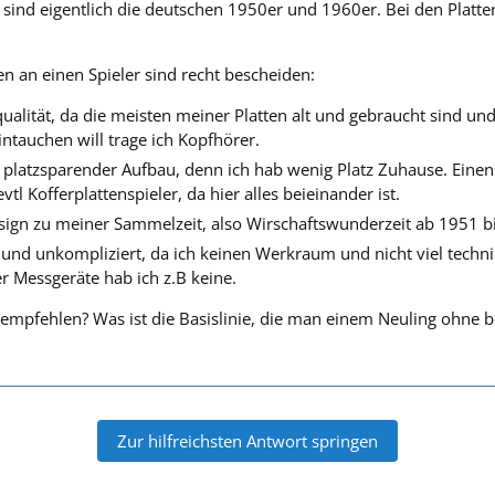
sind eigentlich die deutschen 1950er und 1960er. Bei den Platte
 an einen Spieler sind recht bescheiden:
ualität, da die meisten meiner Platten alt und gebraucht sind und
intauchen will trage ich Kopfhörer.
 platzsparender Aufbau, denn ich hab wenig Platz Zuhause. Einen 
tl Kofferplattenspieler, da hier alles beieinander ist.
ign zu meiner Sammelzeit, also Wirschaftswunderzeit ab 1951 
nd unkompliziert, da ich keinen Werkraum und nicht viel techn
r Messgeräte hab ich z.B keine.
 empfehlen? Was ist die Basislinie, die man einem Neuling ohne
Zur hilfreichsten Antwort springen