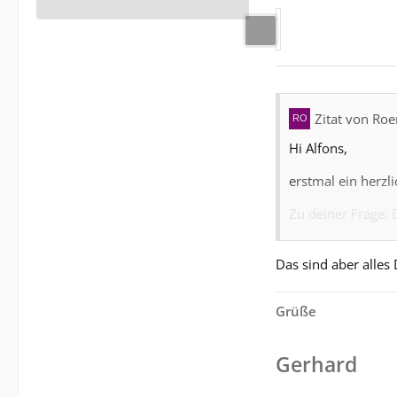
Zitat von Ro
Hi Alfons,
erstmal ein herzl
Zu deiner Frage: 
suchen. Das sind 
bis 1218 oder auc
Das sind aber alles
Elektronik auskom
Tonabnehmer, der 
Grüße
Röhrenradio ang
Soweit erstmal,
Gerhard
Gruß,