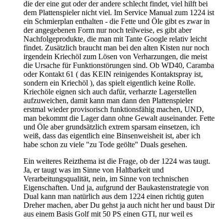
die der eine gut oder der andere schlecht findet, viel hilft bei
dem Plattenspieler nicht viel. Im Service Manual zum 1224 ist
ein Schmierplan enthalten - die Fette und Öle gibt es zwar in
der angegebenen Form nur noch teilweise, es gibt aber
Nachfolgeprodukte, die man mit Tante Google relativ leicht
findet. Zusätzlich braucht man bei den alten Kisten nur noch
irgendein Kriechöl zum Lösen von Verharzungen, die meist
die Ursache für Funktionstörungen sind. Ob WD40, Caramba
oder Kontakt 61 ( das KEIN reinigendes Kontaktspray ist,
sondern ein Kriechöl ), das spielt eigentlich keine Rolle.
Kriechöle eignen sich auch dafür, verharzte Lagerstellen
aufzuweichen, damit kann man dann den Plattenspieler
erstmal wieder provisorisch funktionsfähig machen, UND,
man bekommt die Lager dann ohne Gewalt auseinander. Fette
und Öle aber grundsätzlich extrem sparsam einsetzen, ich
weiß, dass das eigentlich eine Binsenweisheit ist, aber ich
habe schon zu viele "zu Tode geölte" Duals gesehen.
Ein weiteres Reizthema ist die Frage, ob der 1224 was taugt.
Ja, er taugt was im Sinne von Haltbarkeit und
Verarbeitungsqualität, nein, im Sinne von technischen
Eigenschaften. Und ja, aufgrund der Baukastenstrategie von
Dual kann man natürlich aus dem 1224 einen richtig guten
Dreher machen, aber Du gehst ja auch nicht her und baust Dir
aus einem Basis Golf mit 50 PS einen GTI, nur weil es