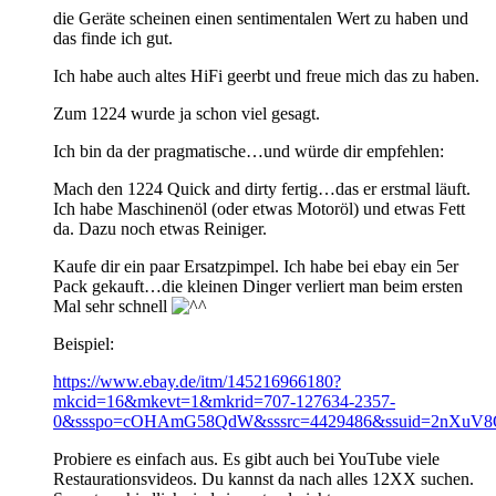
die Geräte scheinen einen sentimentalen Wert zu haben und
das finde ich gut.
Ich habe auch altes HiFi geerbt und freue mich das zu haben.
Zum 1224 wurde ja schon viel gesagt.
Ich bin da der pragmatische…und würde dir empfehlen:
Mach den 1224 Quick and dirty fertig…das er erstmal läuft.
Ich habe Maschinenöl (oder etwas Motoröl) und etwas Fett
da. Dazu noch etwas Reiniger.
Kaufe dir ein paar Ersatzpimpel. Ich habe bei ebay ein 5er
Pack gekauft…die kleinen Dinger verliert man beim ersten
Mal sehr schnell
Beispiel:
https://www.ebay.de/itm/145216966180?
mkcid=16&mkevt=1&mkrid=707-127634-2357-
0&ssspo=cOHAmG58QdW&sssrc=4429486&ssuid=2nXuV8Q
Probiere es einfach aus. Es gibt auch bei YouTube viele
Restaurationsvideos. Du kannst da nach alles 12XX suchen.