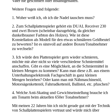
Vater nie geschmiert oder instandgehalten.
Weitere Fragen sind folgende:
1. Woher weiß ich, ob ich die Nadel tauschen muss?
2. Zum Schallplattenspieler gehört ein DUAL Receiver 230
und zwei Boxen (scheinbar dazugehörig, da gleicher
dunkelbrauner Farbton des Holzes). Wie ist diese
Konstellation als Modell für den etwas schmäleren Geldbeutel
zu bewerten? Ist es sinnvoll auf andere Boxen/Tonabnehmer
zu wechseln?
3. Ich würde den Plattenspieler gern wieder schmieren,
möchte mir aber nicht so viele verschiedene Schmiermittel
anschaffen. Gibt es eine Möglichkeit, an die Schmiermittel in
kleinen Mengen zu kommen? Kann man diese z.B. aus einem
Unterhaltungselektronik Fachgeschäft in ganz kleinen
Mengen beziehen? Oder kann man mit Nähmaschinenöl,
Motorsägenkettenöl, Fahrradkettenöl, Ballistol, etc. pfuschen?
4. Welche Anti-Skating und Gewichtseinstellung brauche ich
am Tonarm beim aktuellen 650er Tonabnehmer?
Mit meinen 22 Jahren bin ich nicht gerade gut mit der Technik
von Schallplattenspielern vertraut und würde mich über