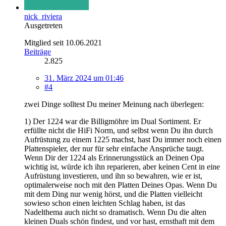
nick_riviera
Ausgetreten
Mitglied seit 10.06.2021
Beiträge
2.825
31. März 2024 um 01:46
#4
zwei Dinge solltest Du meiner Meinung nach überlegen:
1) Der 1224 war die Billigmöhre im Dual Sortiment. Er
erfüllte nicht die HiFi Norm, und selbst wenn Du ihn durch
Aufrüstung zu einem 1225 machst, hast Du immer noch einen
Plattenspieler, der nur für sehr einfache Ansprüche taugt.
Wenn Dir der 1224 als Erinnerungsstück an Deinen Opa
wichtig ist, würde ich ihn reparieren, aber keinen Cent in eine
Aufrüstung investieren, und ihn so bewahren, wie er ist,
optimalerweise noch mit den Platten Deines Opas. Wenn Du
mit dem Ding nur wenig hörst, und die Platten vielleicht
sowieso schon einen leichten Schlag haben, ist das
Nadelthema auch nicht so dramatisch. Wenn Du die alten
kleinen Duals schön findest, und vor hast, ernsthaft mit dem