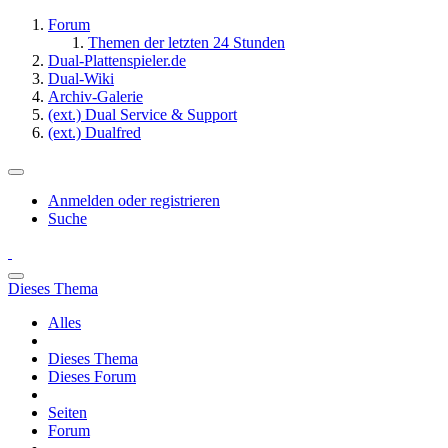
Forum
Themen der letzten 24 Stunden
Dual-Plattenspieler.de
Dual-Wiki
Archiv-Galerie
(ext.) Dual Service & Support
(ext.) Dualfred
Anmelden oder registrieren
Suche
Dieses Thema
Alles
Dieses Thema
Dieses Forum
Seiten
Forum