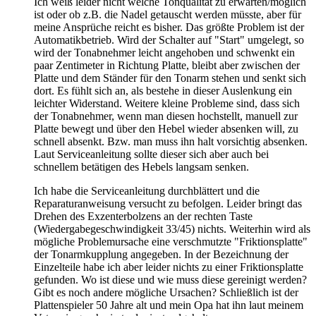
Ich weiß leider nicht welche Tonqualität zu erwarten/möglich
ist oder ob z.B. die Nadel getauscht werden müsste, aber für
meine Ansprüche reicht es bisher. Das größte Problem ist der
Automatikbetrieb. Wird der Schalter auf "Start" umgelegt, so
wird der Tonabnehmer leicht angehoben und schwenkt ein
paar Zentimeter in Richtung Platte, bleibt aber zwischen der
Platte und dem Ständer für den Tonarm stehen und senkt sich
dort. Es fühlt sich an, als bestehe in dieser Auslenkung ein
leichter Widerstand. Weitere kleine Probleme sind, dass sich
der Tonabnehmer, wenn man diesen hochstellt, manuell zur
Platte bewegt und über den Hebel wieder absenken will, zu
schnell absenkt. Bzw. man muss ihn halt vorsichtig absenken.
Laut Serviceanleitung sollte dieser sich aber auch bei
schnellem betätigen des Hebels langsam senken.
Ich habe die Serviceanleitung durchblättert und die
Reparaturanweisung versucht zu befolgen. Leider bringt das
Drehen des Exzenterbolzens an der rechten Taste
(Wiedergabegeschwindigkeit 33/45) nichts. Weiterhin wird als
mögliche Problemursache eine verschmutzte "Friktionsplatte"
der Tonarmkupplung angegeben. In der Bezeichnung der
Einzelteile habe ich aber leider nichts zu einer Friktionsplatte
gefunden. Wo ist diese und wie muss diese gereinigt werden?
Gibt es noch andere mögliche Ursachen? Schließlich ist der
Plattenspieler 50 Jahre alt und mein Opa hat ihn laut meinem