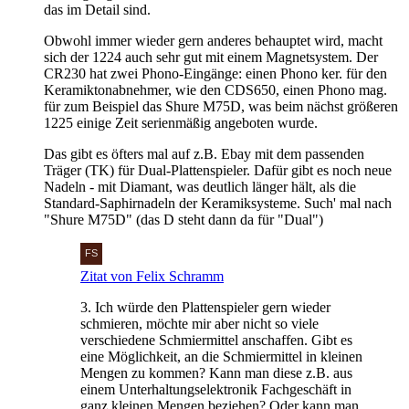
das im Detail sind.
Obwohl immer wieder gern anderes behauptet wird, macht
sich der 1224 auch sehr gut mit einem Magnetsystem. Der
CR230 hat zwei Phono-Eingänge: einen Phono ker. für den
Keramiktonabnehmer, wie den CDS650, einen Phono mag.
für zum Beispiel das Shure M75D, was beim nächst größeren
1225 einige Zeit serienmäßig angeboten wurde.
Das gibt es öfters mal auf z.B. Ebay mit dem passenden
Träger (TK) für Dual-Plattenspieler. Dafür gibt es noch neue
Nadeln - mit Diamant, was deutlich länger hält, als die
Standard-Saphirnadeln der Keramiksysteme. Such' mal nach
"Shure M75D" (das D steht dann da für "Dual")
Zitat von Felix Schramm
3. Ich würde den Plattenspieler gern wieder
schmieren, möchte mir aber nicht so viele
verschiedene Schmiermittel anschaffen. Gibt es
eine Möglichkeit, an die Schmiermittel in kleinen
Mengen zu kommen? Kann man diese z.B. aus
einem Unterhaltungselektronik Fachgeschäft in
ganz kleinen Mengen beziehen? Oder kann man