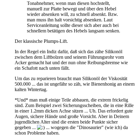
Tonabnehmer, wenn man diesen hochstellt,
manuell zur Platte bewegt und über den Hebel
wieder absenken will, zu schnell absenkt. Bzw.
man muss ihn halt vorsichtig absenken. Laut
Serviceanleitung sollte dieser sich aber auch bei
schnellem betätigen des Hebels langsam senken.
Der klassische Plumps-Lift.
In der Regel ein Indiz dafür, daß sich das zähe Silikonöl
zwischen dem Liftbolzen und seinem Führungsrohr vom
Acker gemacht hat und der nun ohne Reibungsbremse wie
ein Schafott nach unten fällt.
Um das zu reparieren braucht man Silikonöl der Viskosität
500.000 ... das ist ungefähr so zäh, wie Bienenhonig an einem
kalten Wintertag.
*Und* man muß einige Teile abbauen, die extrem frickelig
sind. Zum Beispiel zwei Sicherungsscheiben, die in eine Rille
in einer 1.2mm dicken Achse sitzen ... Uh. Das erfordert gute
Augen, sichere Hände und große Vorsicht. Aber in Deinem
jugendlichen Alter sind die ersten beide Punkte sicher
gegeben ...
... wogegen die "Dinosaurier" (wie ich) da
schon Probleme haben.