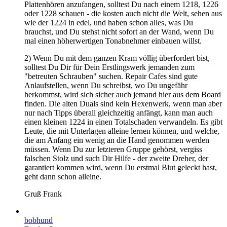
Plattenhören anzufangen, solltest Du nach einem 1218, 1226
oder 1228 schauen - die kosten auch nicht die Welt, sehen aus
wie der 1224 in edel, und haben schon alles, was Du
brauchst, und Du stehst nicht sofort an der Wand, wenn Du
mal einen höherwertigen Tonabnehmer einbauen willst.
2) Wenn Du mit dem ganzen Kram völlig überfordert bist,
solltest Du Dir für Dein Erstlingswerk jemanden zum
"betreuten Schrauben" suchen. Repair Cafes sind gute
Anlaufstellen, wenn Du schreibst, wo Du ungefähr
herkommst, wird sich sicher auch jemand hier aus dem Board
finden. Die alten Duals sind kein Hexenwerk, wenn man aber
nur nach Tipps überall gleichzeitig anfängt, kann man auch
einen kleinen 1224 in einen Totalschaden verwandeln. Es gibt
Leute, die mit Unterlagen alleine lernen können, und welche,
die am Anfang ein wenig an die Hand genommen werden
müssen. Wenn Du zur letzteren Gruppe gehörst, vergiss
falschen Stolz und such Dir Hilfe - der zweite Dreher, der
garantiert kommen wird, wenn Du erstmal Blut geleckt hast,
geht dann schon alleine.
Gruß Frank
bobhund