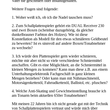
Vater nie geschmiert oder instandgehalten.
Weitere Fragen sind folgende:
1. Woher weiß ich, ob ich die Nadel tauschen muss?
2. Zum Schallplattenspieler gehört ein DUAL Receiver 230
und zwei Boxen (scheinbar dazugehörig, da gleicher
dunkelbrauner Farbton des Holzes). Wie ist diese
Konstellation als Modell für den etwas schmäleren Geldbeutel
zu bewerten? Ist es sinnvoll auf andere Boxen/Tonabnehmer
zu wechseln?
3. Ich würde den Plattenspieler gern wieder schmieren,
möchte mir aber nicht so viele verschiedene Schmiermittel
anschaffen. Gibt es eine Möglichkeit, an die Schmiermittel in
kleinen Mengen zu kommen? Kann man diese z.B. aus einem
Unterhaltungselektronik Fachgeschäft in ganz kleinen
Mengen beziehen? Oder kann man mit Nähmaschinenöl,
Motorsägenkettenöl, Fahrradkettenöl, Ballistol, etc. pfuschen?
4. Welche Anti-Skating und Gewichtseinstellung brauche ich
am Tonarm beim aktuellen 650er Tonabnehmer?
Mit meinen 22 Jahren bin ich nicht gerade gut mit der Technik
von Schallplattenspielern vertraut und würde mich über