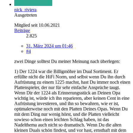
nick_riviera
Ausgetreten
Mitglied seit 10.06.2021
Beiträge
2.825
31. März 2024 um 01:46
#4
zwei Dinge solltest Du meiner Meinung nach überlegen:
1) Der 1224 war die Billigmöhre im Dual Sortiment. Er
erfüllte nicht die HiFi Norm, und selbst wenn Du ihn durch
Aufrüstung zu einem 1225 machst, hast Du immer noch einen
Plattenspieler, der nur für sehr einfache Ansprüche taugt.
Wenn Dir der 1224 als Erinnerungsstück an Deinen Opa
wichtig ist, würde ich ihn reparieren, aber keinen Cent in eine
Aufrüstung investieren, und ihn so bewahren, wie er ist,
optimalerweise noch mit den Platten Deines Opas. Wenn Du
mit dem Ding nur wenig hörst, und die Platten vielleicht
sowieso schon einen leichten Schlag haben, ist das
Nadelthema auch nicht so dramatisch. Wenn Du die alten
kleinen Duals schön findest, und vor hast, ernsthaft mit dem