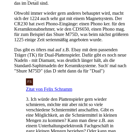
das im Detail sind.
Obwohl immer wieder gern anderes behauptet wird, macht
sich der 1224 auch sehr gut mit einem Magnetsystem. Der
CR230 hat zwei Phono-Eingänge: einen Phono ker. für den
Keramiktonabnehmer, wie den CDS650, einen Phono mag.
für zum Beispiel das Shure M75D, was beim nächst größeren
1225 einige Zeit serienmäßig angeboten wurde.
Das gibt es öfters mal auf z.B. Ebay mit dem passenden
Träger (TK) für Dual-Plattenspieler. Dafür gibt es noch neue
Nadeln - mit Diamant, was deutlich länger hält, als die
Standard-Saphirnadeln der Keramiksysteme. Such' mal nach
"Shure M75D" (das D steht dann da für "Dual")
Zitat von Felix Schramm
3. Ich würde den Plattenspieler gern wieder
schmieren, möchte mir aber nicht so viele
verschiedene Schmiermittel anschaffen. Gibt es
eine Möglichkeit, an die Schmiermittel in kleinen
Mengen zu kommen? Kann man diese z.B. aus
einem Unterhaltungselektronik Fachgeschäft in
ganz kleinen Mengen beziehen? Oder kann man