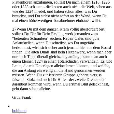
Plattenhören anzufangen, solltest Du nach einem 1218, 1226
oder 1228 schauen - die kosten auch nicht die Welt, sehen aus
wie der 1224 in edel, und haben schon alles, was Du
brauchst, und Du stehst nicht sofort an der Wand, wenn Du
mal einen höherwertigen Tonabnehmer einbauen willst.
2) Wenn Du mit dem ganzen Kram völlig überfordert bist,
solltest Du Dir für Dein Erstlingswerk jemanden zum
"betreuten Schrauben" suchen. Repair Cafes sind gute
Anlaufstellen, wenn Du schreibst, wo Du ungefähr
herkommst, wird sich sicher auch jemand hier aus dem Board
finden. Die alten Duals sind kein Hexenwerk, wenn man aber
nur nach Tipps überall gleichzeitig anfängt, kann man auch
einen kleinen 1224 in einen Totalschaden verwandeln. Es gibt
Leute, die mit Unterlagen alleine lernen können, und welche,
die am Anfang ein wenig an die Hand genommen werden
müssen. Wenn Du zur letzteren Gruppe gehörst, vergiss
falschen Stolz und such Dir Hilfe - der zweite Dreher, der
garantiert kommen wird, wenn Du erstmal Blut geleckt hast,
geht dann schon alleine.
Gruß Frank
bobhund