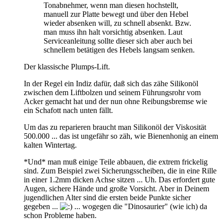
Tonabnehmer, wenn man diesen hochstellt,
manuell zur Platte bewegt und über den Hebel
wieder absenken will, zu schnell absenkt. Bzw.
man muss ihn halt vorsichtig absenken. Laut
Serviceanleitung sollte dieser sich aber auch bei
schnellem betätigen des Hebels langsam senken.
Der klassische Plumps-Lift.
In der Regel ein Indiz dafür, daß sich das zähe Silikonöl
zwischen dem Liftbolzen und seinem Führungsrohr vom
Acker gemacht hat und der nun ohne Reibungsbremse wie
ein Schafott nach unten fällt.
Um das zu reparieren braucht man Silikonöl der Viskosität
500.000 ... das ist ungefähr so zäh, wie Bienenhonig an einem
kalten Wintertag.
*Und* man muß einige Teile abbauen, die extrem frickelig
sind. Zum Beispiel zwei Sicherungsscheiben, die in eine Rille
in einer 1.2mm dicken Achse sitzen ... Uh. Das erfordert gute
Augen, sichere Hände und große Vorsicht. Aber in Deinem
jugendlichen Alter sind die ersten beide Punkte sicher
gegeben ...
... wogegen die "Dinosaurier" (wie ich) da
schon Probleme haben.