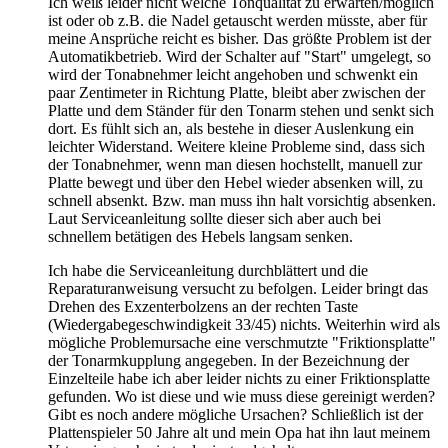
Ich weiß leider nicht welche Tonqualität zu erwarten/möglich
ist oder ob z.B. die Nadel getauscht werden müsste, aber für
meine Ansprüche reicht es bisher. Das größte Problem ist der
Automatikbetrieb. Wird der Schalter auf "Start" umgelegt, so
wird der Tonabnehmer leicht angehoben und schwenkt ein
paar Zentimeter in Richtung Platte, bleibt aber zwischen der
Platte und dem Ständer für den Tonarm stehen und senkt sich
dort. Es fühlt sich an, als bestehe in dieser Auslenkung ein
leichter Widerstand. Weitere kleine Probleme sind, dass sich
der Tonabnehmer, wenn man diesen hochstellt, manuell zur
Platte bewegt und über den Hebel wieder absenken will, zu
schnell absenkt. Bzw. man muss ihn halt vorsichtig absenken.
Laut Serviceanleitung sollte dieser sich aber auch bei
schnellem betätigen des Hebels langsam senken.
Ich habe die Serviceanleitung durchblättert und die
Reparaturanweisung versucht zu befolgen. Leider bringt das
Drehen des Exzenterbolzens an der rechten Taste
(Wiedergabegeschwindigkeit 33/45) nichts. Weiterhin wird als
mögliche Problemursache eine verschmutzte "Friktionsplatte"
der Tonarmkupplung angegeben. In der Bezeichnung der
Einzelteile habe ich aber leider nichts zu einer Friktionsplatte
gefunden. Wo ist diese und wie muss diese gereinigt werden?
Gibt es noch andere mögliche Ursachen? Schließlich ist der
Plattenspieler 50 Jahre alt und mein Opa hat ihn laut meinem