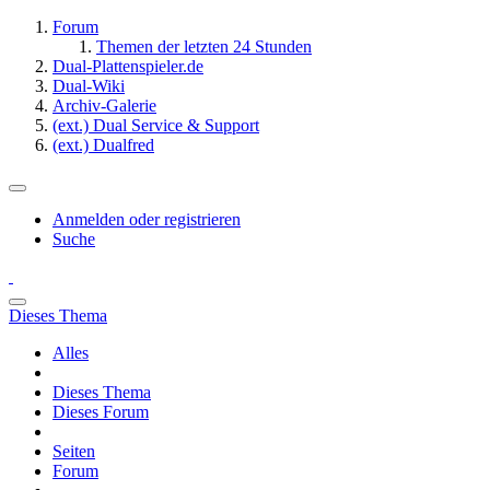
Forum
Themen der letzten 24 Stunden
Dual-Plattenspieler.de
Dual-Wiki
Archiv-Galerie
(ext.) Dual Service & Support
(ext.) Dualfred
Anmelden oder registrieren
Suche
Dieses Thema
Alles
Dieses Thema
Dieses Forum
Seiten
Forum