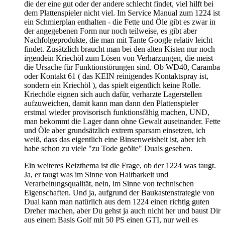
die der eine gut oder der andere schlecht findet, viel hilft bei
dem Plattenspieler nicht viel. Im Service Manual zum 1224 ist
ein Schmierplan enthalten - die Fette und Öle gibt es zwar in
der angegebenen Form nur noch teilweise, es gibt aber
Nachfolgeprodukte, die man mit Tante Google relativ leicht
findet. Zusätzlich braucht man bei den alten Kisten nur noch
irgendein Kriechöl zum Lösen von Verharzungen, die meist
die Ursache für Funktionstörungen sind. Ob WD40, Caramba
oder Kontakt 61 ( das KEIN reinigendes Kontaktspray ist,
sondern ein Kriechöl ), das spielt eigentlich keine Rolle.
Kriechöle eignen sich auch dafür, verharzte Lagerstellen
aufzuweichen, damit kann man dann den Plattenspieler
erstmal wieder provisorisch funktionsfähig machen, UND,
man bekommt die Lager dann ohne Gewalt auseinander. Fette
und Öle aber grundsätzlich extrem sparsam einsetzen, ich
weiß, dass das eigentlich eine Binsenweisheit ist, aber ich
habe schon zu viele "zu Tode geölte" Duals gesehen.
Ein weiteres Reizthema ist die Frage, ob der 1224 was taugt.
Ja, er taugt was im Sinne von Haltbarkeit und
Verarbeitungsqualität, nein, im Sinne von technischen
Eigenschaften. Und ja, aufgrund der Baukastenstrategie von
Dual kann man natürlich aus dem 1224 einen richtig guten
Dreher machen, aber Du gehst ja auch nicht her und baust Dir
aus einem Basis Golf mit 50 PS einen GTI, nur weil es