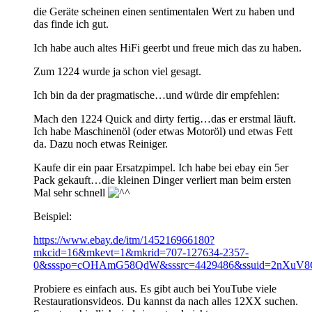
die Geräte scheinen einen sentimentalen Wert zu haben und
das finde ich gut.
Ich habe auch altes HiFi geerbt und freue mich das zu haben.
Zum 1224 wurde ja schon viel gesagt.
Ich bin da der pragmatische…und würde dir empfehlen:
Mach den 1224 Quick and dirty fertig…das er erstmal läuft.
Ich habe Maschinenöl (oder etwas Motoröl) und etwas Fett
da. Dazu noch etwas Reiniger.
Kaufe dir ein paar Ersatzpimpel. Ich habe bei ebay ein 5er
Pack gekauft…die kleinen Dinger verliert man beim ersten
Mal sehr schnell
Beispiel:
https://www.ebay.de/itm/145216966180?
mkcid=16&mkevt=1&mkrid=707-127634-2357-
0&ssspo=cOHAmG58QdW&sssrc=4429486&ssuid=2nXuV8Q
Probiere es einfach aus. Es gibt auch bei YouTube viele
Restaurationsvideos. Du kannst da nach alles 12XX suchen.