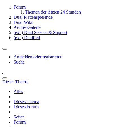
Forum
Themen der letzten 24 Stunden
Dual-Plattenspieler.de
Dual-Wiki
Archiv-Galerie
(ext.) Dual Service & Support
(ext.) Dualfred
Anmelden oder registrieren
Suche
Dieses Thema
Alles
Dieses Thema
Dieses Forum
Seiten
Forum