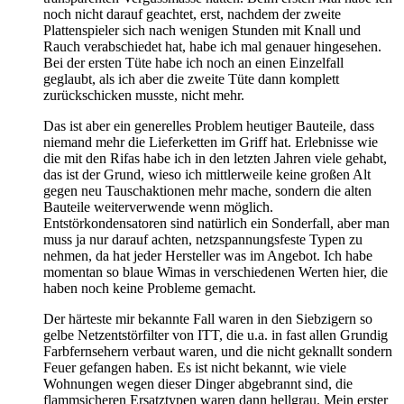
noch nicht darauf geachtet, erst, nachdem der zweite
Plattenspieler sich nach wenigen Stunden mit Knall und
Rauch verabschiedet hat, habe ich mal genauer hingesehen.
Bei der ersten Tüte habe ich noch an einen Einzelfall
geglaubt, als ich aber die zweite Tüte dann komplett
zurückschicken musste, nicht mehr.
Das ist aber ein generelles Problem heutiger Bauteile, dass
niemand mehr die Lieferketten im Griff hat. Erlebnisse wie
die mit den Rifas habe ich in den letzten Jahren viele gehabt,
das ist der Grund, wieso ich mittlerweile keine großen Alt
gegen neu Tauschaktionen mehr mache, sondern die alten
Bauteile weiterverwende wenn möglich.
Entstörkondensatoren sind natürlich ein Sonderfall, aber man
muss ja nur darauf achten, netzspannungsfeste Typen zu
nehmen, da hat jeder Hersteller was im Angebot. Ich habe
momentan so blaue Wimas in verschiedenen Werten hier, die
haben noch keine Probleme gemacht.
Der härteste mir bekannte Fall waren in den Siebzigern so
gelbe Netzentstörfilter von ITT, die u.a. in fast allen Grundig
Farbfernsehern verbaut waren, und die nicht geknallt sondern
Feuer gefangen haben. Es ist nicht bekannt, wie viele
Wohnungen wegen dieser Dinger abgebrannt sind, die
flammsicheren Ersatztypen waren dann hellgrau. Mein erster