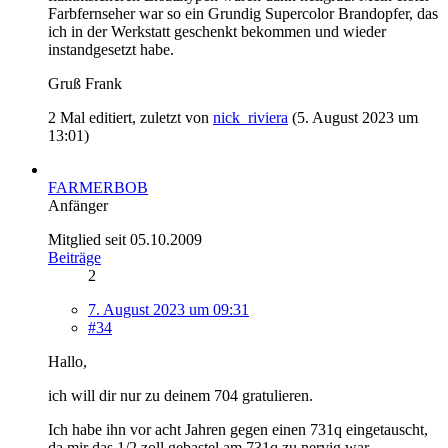
Farbfernseher war so ein Grundig Supercolor Brandopfer, das
ich in der Werkstatt geschenkt bekommen und wieder
instandgesetzt habe.
Gruß Frank
2 Mal editiert, zuletzt von
nick_riviera
(
5. August 2023 um
13:01
)
FARMERBOB
Anfänger
Mitglied seit 05.10.2009
Beiträge
2
7. August 2023 um 09:31
#34
Hallo,
ich will dir nur zu deinem 704 gratulieren.
Ich habe ihn vor acht Jahren gegen einen 731q eingetauscht,
da mir das 1/2 zoll gebastel am 731q zu nervig war.