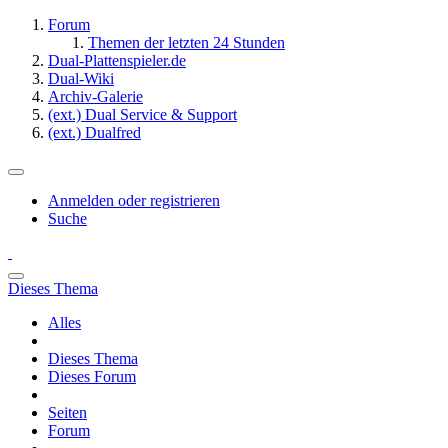
Forum
Themen der letzten 24 Stunden
Dual-Plattenspieler.de
Dual-Wiki
Archiv-Galerie
(ext.) Dual Service & Support
(ext.) Dualfred
Anmelden oder registrieren
Suche
Dieses Thema
Alles
Dieses Thema
Dieses Forum
Seiten
Forum