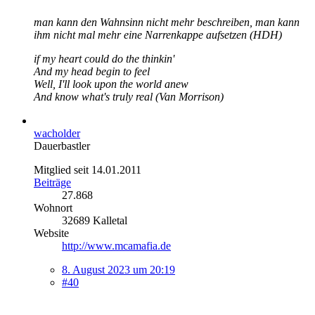
man kann den Wahnsinn nicht mehr beschreiben, man kann
ihm nicht mal mehr eine Narrenkappe aufsetzen (HDH)
if my heart could do the thinkin'
And my head begin to feel
Well, I'll look upon the world anew
And know what's truly real (Van Morrison)
wacholder
Dauerbastler
Mitglied seit 14.01.2011
Beiträge
27.868
Wohnort
32689 Kalletal
Website
http://www.mcamafia.de
8. August 2023 um 20:19
#40