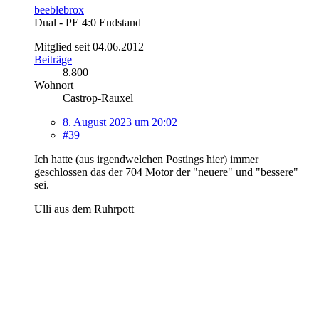
beeblebrox
Dual - PE 4:0 Endstand
Mitglied seit 04.06.2012
Beiträge
8.800
Wohnort
Castrop-Rauxel
8. August 2023 um 20:02
#39
Ich hatte (aus irgendwelchen Postings hier) immer
geschlossen das der 704 Motor der "neuere" und "bessere"
sei.
Ulli aus dem Ruhrpott