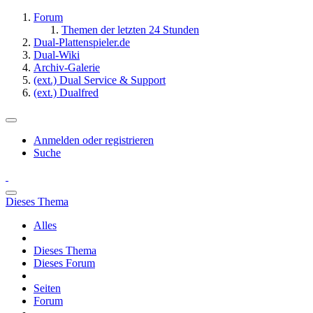
Forum
Themen der letzten 24 Stunden
Dual-Plattenspieler.de
Dual-Wiki
Archiv-Galerie
(ext.) Dual Service & Support
(ext.) Dualfred
Anmelden oder registrieren
Suche
Dieses Thema
Alles
Dieses Thema
Dieses Forum
Seiten
Forum