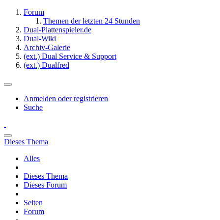
Forum
Themen der letzten 24 Stunden
Dual-Plattenspieler.de
Dual-Wiki
Archiv-Galerie
(ext.) Dual Service & Support
(ext.) Dualfred
Anmelden oder registrieren
Suche
Dieses Thema
Alles
Dieses Thema
Dieses Forum
Seiten
Forum