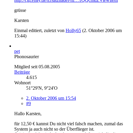
http://cgi.ebay.de/Ersatznadel-fu…1QQcmdZViewItem
grüsse
Karsten
Einmal editiert, zuletzt von
Holly65
(
2. Oktober 2006 um
15:44
)
pet
Phonosaurier
Mitglied seit 05.08.2005
Beiträge
4.615
Wohnort
51°29'N, 9°24'O
2. Oktober 2006 um 15:54
#9
Hallo Karsten,
für 12,50 € kannst Du nicht viel falsch machen, zumal das
System ja auch nicht so der Überflieger ist.