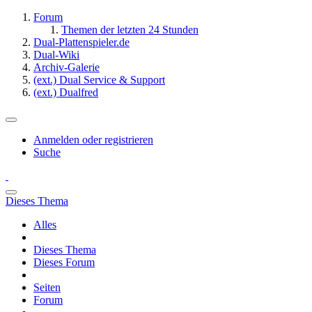
Forum
Themen der letzten 24 Stunden
Dual-Plattenspieler.de
Dual-Wiki
Archiv-Galerie
(ext.) Dual Service & Support
(ext.) Dualfred
Anmelden oder registrieren
Suche
Dieses Thema
Alles
Dieses Thema
Dieses Forum
Seiten
Forum