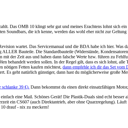
bezahlt. Das OMB 10 klingt sehr gut und meines Erachtens lohnt sich e
ten Soundbars, die ich kenne, werden das wohl eher nicht zur Geltung
Revision wartet. Das Servicemanual und die BDA habe ich hier. Was das
ng ALLER Bauteile. Die Standardbauteile (Widerstände, Kondensatoren, 
nen mit der Zeit aus und haben dann falsche Werte bzw. führen zu Fehlf
n behandelt werden sollen. In der Regel gilt, dass es sich lohnt, alle 
en nötigen Fetten kaufen möchtest,
dann empfehle ich dir das Set vom 
niert. Es geht natürlich günstiger, dann hast du möglicherweise große M
 schlanke 39 €).
Dann bekommst du einen direkt einsatzfähigen Motor, 
nfach eine Mail. Schönes Gerät! Die Plastik-Duals sind echt besser als
rzeit ein CS607 (auch Direktantrieb, aber ohne Quarzregelung). Läuft un
10 drauf - nix zu meckern!