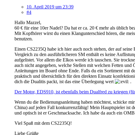
10. April 2019 um 23:39
#4
Hallo Mazzel,
60 € für eine 10er Nadel? Da hat er ca. 20 € mehr als üblich 
Mit Kopfhörer wirst du einen Klangunterschied hören, die meis
benutzen.
Einen CS2235Q habe ich hier auch noch stehen, der auf seine 
Vergleich zu den ausführlicheren SM enthält es keine Auflistu
aufgelistet. Vor allem die Elkos werde ich tauschen. Sie trock
auch nicht angegeben, welche Stellen mit welchen Fetten und Öle
Anleitungen im Board ohne Ende. Falls du ein Sortiment mit d
praktisch und übersichtlich für den direkten Einsatz konfektio
dich die Dualitis packt, ist das eine Überlegung wert
.
Der Motor, EDS910, ist ebenfalls beim Dualfred zu kriegen (für
Wenn du die Bedienungsanleitung haben möchtest, schicke mir ei
China) auf jeden Fall konkurrenzfähig! Mein Hauptspieler ist de
und optisch ist er Geschmacksache. Ich habe da auch ein OMB 
Viel Spaß mit dem CS2235Q!
Liebe Grüße