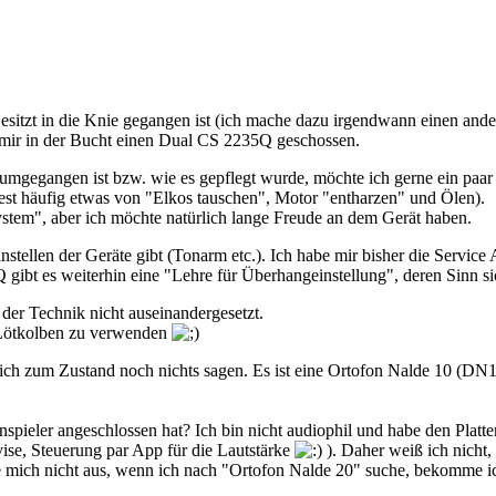
zt in die Knie gegangen ist (ich mache dazu irgendwann einen andere
h mir in der Bucht einen Dual CS 2235Q geschossen.
t umgegangen ist bzw. wie es gepflegt wurde, möchte ich gerne ein pa
iest häufig etwas von "Elkos tauschen", Motor "entharzen" und Ölen).
stem", aber ich möchte natürlich lange Freude an dem Gerät haben.
stellen der Geräte gibt (Tonarm etc.). Ich habe mir bisher die Service 
ibt es weiterhin eine "Lehre für Überhangeinstellung", deren Sinn si
t der Technik nicht auseinandergesetzt.
 Lötkolben zu verwenden
h zum Zustand noch nichts sagen. Es ist eine Ortofon Nalde 10 (DN166
nspieler angeschlossen hat? Ich bin nicht audiophil und habe den Plat
ise, Steuerung par App für die Lautstärke
). Daher weiß ich nicht,
enne mich nicht aus, wenn ich nach "Ortofon Nalde 20" suche, bekomme 