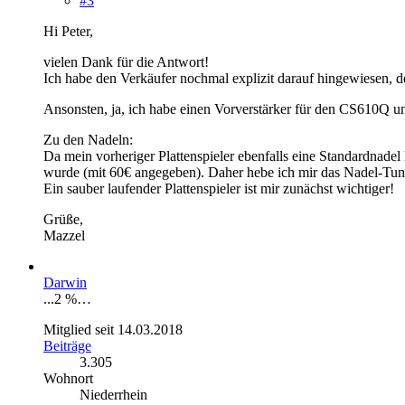
#3
Hi Peter,
vielen Dank für die Antwort!
Ich habe den Verkäufer nochmal explizit darauf hingewiesen, 
Ansonsten, ja, ich habe einen Vorverstärker für den CS610Q 
Zu den Nadeln:
Da mein vorheriger Plattenspieler ebenfalls eine Standardnade
wurde (mit 60€ angegeben). Daher hebe ich mir das Nadel-Tuni
Ein sauber laufender Plattenspieler ist mir zunächst wichtiger!
Grüße,
Mazzel
Darwin
...2 %…
Mitglied seit 14.03.2018
Beiträge
3.305
Wohnort
Niederrhein