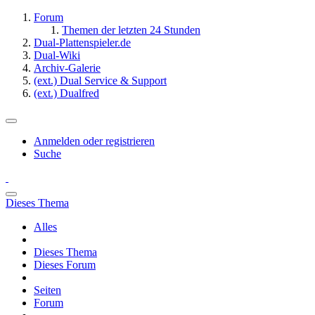
Forum
Themen der letzten 24 Stunden
Dual-Plattenspieler.de
Dual-Wiki
Archiv-Galerie
(ext.) Dual Service & Support
(ext.) Dualfred
Anmelden oder registrieren
Suche
Dieses Thema
Alles
Dieses Thema
Dieses Forum
Seiten
Forum