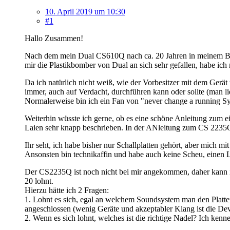
10. April 2019 um 10:30
#1
Hallo Zusammen!
Nach dem mein Dual CS610Q nach ca. 20 Jahren in meinem Besit
mir die Plastikbomber von Dual an sich sehr gefallen, habe ic
Da ich natürlich nicht weiß, wie der Vorbesitzer mit dem Gerä
immer, auch auf Verdacht, durchführen kann oder sollte (man l
Normalerweise bin ich ein Fan von "never change a running Sy
Weiterhin wüsste ich gerne, ob es eine schöne Anleitung zum ein
Laien sehr knapp beschrieben. In der ANleitung zum CS 2235Q g
Ihr seht, ich habe bisher nur Schallplatten gehört, aber mich mi
Ansonsten bin technikaffin und habe auch keine Scheu, einen
Der CS2235Q ist noch nicht bei mir angekommen, daher kann ic
20 lohnt.
Hierzu hätte ich 2 Fragen:
1. Lohnt es sich, egal an welchem Soundsystem man den Platte
angeschlossen (wenig Geräte und akzeptabler Klang ist die Dev
2. Wenn es sich lohnt, welches ist die richtige Nadel? Ich k