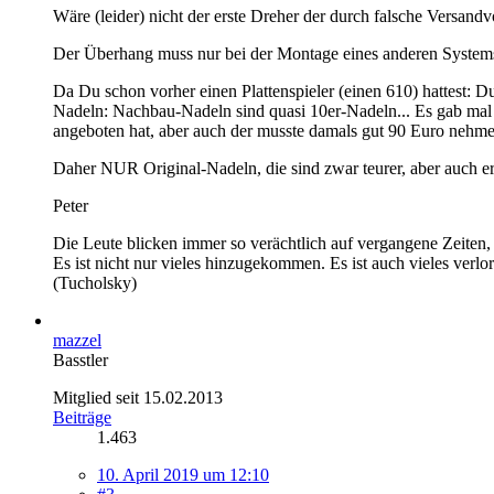
Wäre (leider) nicht der erste Dreher der durch falsche Versand
Der Überhang muss nur bei der Montage eines anderen Systems ei
Da Du schon vorher einen Plattenspieler (einen 610) hattest:
Nadeln: Nachbau-Nadeln sind quasi 10er-Nadeln... Es gab mal e
angeboten hat, aber auch der musste damals gut 90 Euro nehme
Daher NUR Original-Nadeln, die sind zwar teurer, aber auch er
Peter
Die Leute blicken immer so verächtlich auf vergangene Zeiten, 
Es ist nicht nur vieles hinzugekommen. Es ist auch vieles verl
(Tucholsky)
mazzel
Basstler
Mitglied seit 15.02.2013
Beiträge
1.463
10. April 2019 um 12:10