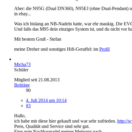
Aber: die N95G (Dual DN360), N95EJ (ohne Dual-Pendant) 
in ebay...
Was ich bislang an NB-Nadeln hatte, war ehr maukig. Die EVG-
Und falls das M95 dein einziges System ist, und du nicht vor
Mit bestem Gruß - Stefan
meine Dreher und sonstiges Hifi-Geraffel: im
Profil
Micha73
Schüler
Mitglied seit 21.08.2013
Beiträge
90
4. Juli 2014 um 10:14
#3
Hallo,
ich habe mir diese hier gekauft und war sehr zufrieden.
http:/
Preis, Qualität und Service sind sehr gut.
Eine gute Nachbaunadel meiner Meinung nach.