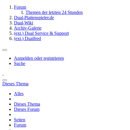
Forum
Themen der letzten 24 Stunden
Dual-Plattenspieler.de
Dual-Wiki
Archiv-Galerie
(ext.) Dual Service & Support
(ext.) Dualfred
Anmelden oder registrieren
Suche
Dieses Thema
Alles
Dieses Thema
Dieses Forum
Seiten
Forum