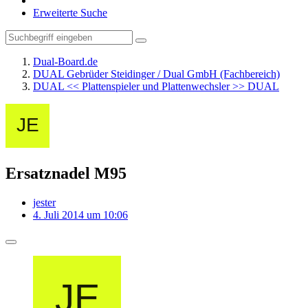
Erweiterte Suche
Dual-Board.de
DUAL Gebrüder Steidinger / Dual GmbH (Fachbereich)
DUAL << Plattenspieler und Plattenwechsler >> DUAL
Ersatznadel M95
jester
4. Juli 2014 um 10:06