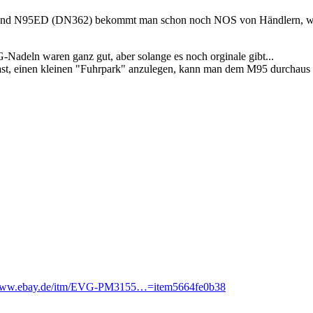
und N95ED (DN362) bekommt man schon noch NOS von Händlern, wenn
Nadeln waren ganz gut, aber solange es noch orginale gibt...
 hast, einen kleinen "Fuhrpark" anzulegen, kann man dem M95 durchaus
/www.ebay.de/itm/EVG-PM3155…=item5664fe0b38