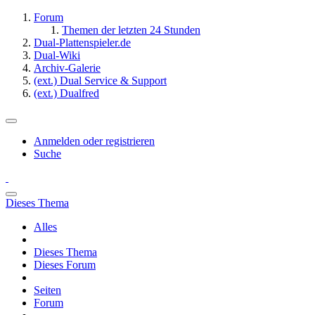
Forum
Themen der letzten 24 Stunden
Dual-Plattenspieler.de
Dual-Wiki
Archiv-Galerie
(ext.) Dual Service & Support
(ext.) Dualfred
Anmelden oder registrieren
Suche
Dieses Thema
Alles
Dieses Thema
Dieses Forum
Seiten
Forum