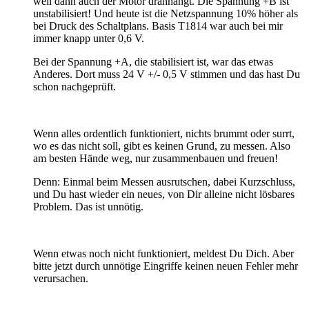
weil dann auch der Motor dranhängt. Die Spannung +B ist
unstabilisiert! Und heute ist die Netzspannung 10% höher als
bei Druck des Schaltplans. Basis T1814 war auch bei mir
immer knapp unter 0,6 V.
Bei der Spannung +A, die stabilisiert ist, war das etwas
Anderes. Dort muss 24 V +/- 0,5 V stimmen und das hast Du
schon nachgeprüft.
Wenn alles ordentlich funktioniert, nichts brummt oder surrt,
wo es das nicht soll, gibt es keinen Grund, zu messen. Also
am besten Hände weg, nur zusammenbauen und freuen!
Denn: Einmal beim Messen ausrutschen, dabei Kurzschluss,
und Du hast wieder ein neues, von Dir alleine nicht lösbares
Problem. Das ist unnötig.
Wenn etwas noch nicht funktioniert, meldest Du Dich. Aber
bitte jetzt durch unnötige Eingriffe keinen neuen Fehler mehr
verursachen.