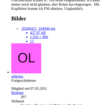
Überraschend schnell IC Teil heute eingekommen. Ich kann
immer noch nicht glauben, aber Relais hat eingezogen . Mit
Kopfhörer konnte ich FM abhören. Unglaublich.
Bilder
20260421_164946.jpg
427,87 kB
1.920 × 886
15
oldiefan
Fortgeschrittener
Mitglied seit 07.05.2011
Beiträge
297
Wohnort