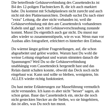
Die betreffende Gehäuseverbindung des Cassettendecks ist
B4 des 12-poligen Flachsteckers B, die ich auch markiert
habe. Du kommst mit Schaltplanlesen nicht zurecht und auch
nicht mit den Platinenansichten. Deshalb suchst Du nach einer
"extra" Leitung, die aber nicht vorhanden ist, weil die
Gehäuseverbindung mit den am Cassettendeck vorhandenen
Kabeln und ggf. noch mit Gehäuseverschraubung zustande
kommt. Musst Du eigentlich auch gar nicht. Du musst nur
alles wieder so zusammenstöpseln, wie es war. Wenn man vor
Ausbau alles fotografiert, erleichtert es hinterher den Einbau.
Du wärmst längst gelöste Fragestellungen, auf, die schon
abgearbeitet und gelöst wurden. Warum hast Du wohl die
weisse Leitung eingebaut und warum stimmten danach die
Spannungen? Weil Du so die Gehäuseverbindung
unabhängig vom Cassettendeck hergestellt hast und das
Relais damit schalten konnte, obwohl das Deck noch nicht
eingebaut war. Kann und sollte so bleiben, wenigstens, bis
ALLES wieder richtig funktioniert.
Du hast meine Erläuterungen zur Masseführung vermutlich
nicht verstanden. Ich kann es aber nicht "besser" sagen, als
schon getan. Baue das Cassettendeck ein, stecke die noch
nicht gesteckten Stecker an die Stellen, wo sie hingehören,
das ist alles, was Du noch tun musst.