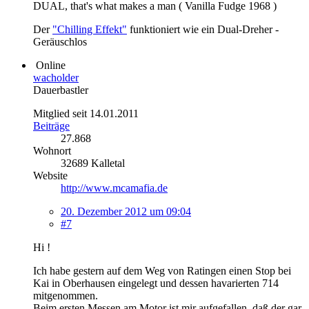
DUAL, that's what makes a man ( Vanilla Fudge 1968 )
Der
"Chilling Effekt"
funktioniert wie ein Dual-Dreher -
Geräuschlos
Online
wacholder
Dauerbastler
Mitglied seit 14.01.2011
Beiträge
27.868
Wohnort
32689 Kalletal
Website
http://www.mcamafia.de
20. Dezember 2012 um 09:04
#7
Hi !
Ich habe gestern auf dem Weg von Ratingen einen Stop bei
Kai in Oberhausen eingelegt und dessen havarierten 714
mitgenommen.
Beim ersten Messen am Motor ist mir aufgefallen, daß der gar