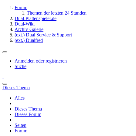
Forum
Themen der letzten 24 Stunden
Dual-Plattenspieler.de
Dual-Wiki
Archiv-Galerie
(ext.) Dual Service & Support
(ext.) Dualfred
Anmelden oder registrieren
Suche
Dieses Thema
Alles
Dieses Thema
Dieses Forum
Seiten
Forum