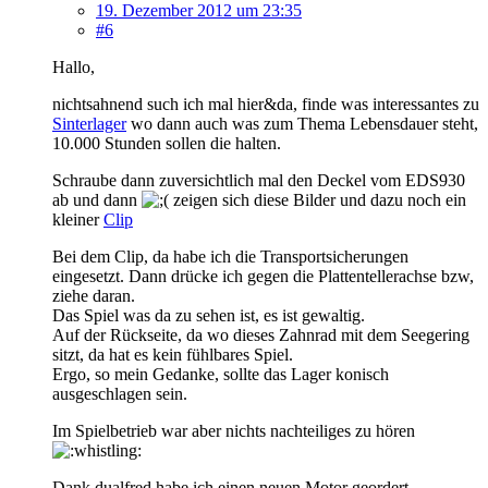
19. Dezember 2012 um 23:35
#6
Hallo,
nichtsahnend such ich mal hier&da, finde was interessantes zu
Sinterlager
wo dann auch was zum Thema Lebensdauer steht,
10.000 Stunden sollen die halten.
Schraube dann zuversichtlich mal den Deckel vom EDS930
ab und dann
zeigen sich diese Bilder und dazu noch ein
kleiner
Clip
Bei dem Clip, da habe ich die Transportsicherungen
eingesetzt. Dann drücke ich gegen die Plattentellerachse bzw,
ziehe daran.
Das Spiel was da zu sehen ist, es ist gewaltig.
Auf der Rückseite, da wo dieses Zahnrad mit dem Seegering
sitzt, da hat es kein fühlbares Spiel.
Ergo, so mein Gedanke, sollte das Lager konisch
ausgeschlagen sein.
Im Spielbetrieb war aber nichts nachteiliges zu hören
Dank dualfred habe ich einen neuen Motor geordert.