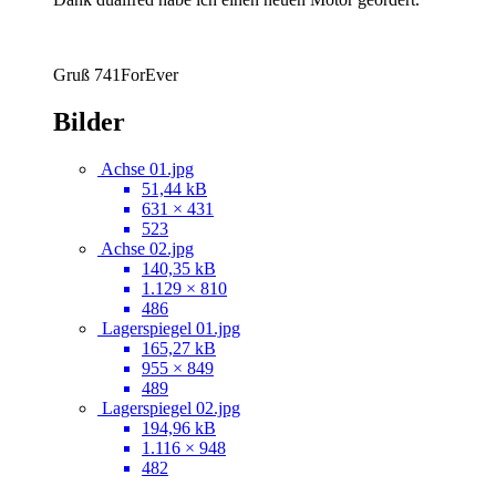
Gruß 741ForEver
Bilder
Achse 01.jpg
51,44 kB
631 × 431
523
Achse 02.jpg
140,35 kB
1.129 × 810
486
Lagerspiegel 01.jpg
165,27 kB
955 × 849
489
Lagerspiegel 02.jpg
194,96 kB
1.116 × 948
482