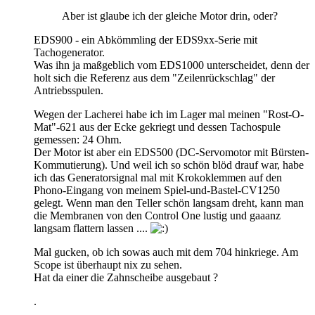
Aber ist glaube ich der gleiche Motor drin, oder?
EDS900 - ein Abkömmling der EDS9xx-Serie mit
Tachogenerator.
Was ihn ja maßgeblich vom EDS1000 unterscheidet, denn der
holt sich die Referenz aus dem "Zeilenrückschlag" der
Antriebsspulen.
Wegen der Lacherei habe ich im Lager mal meinen "Rost-O-
Mat"-621 aus der Ecke gekriegt und dessen Tachospule
gemessen: 24 Ohm.
Der Motor ist aber ein EDS500 (DC-Servomotor mit Bürsten-
Kommutierung). Und weil ich so schön blöd drauf war, habe
ich das Generatorsignal mal mit Krokoklemmen auf den
Phono-Eingang von meinem Spiel-und-Bastel-CV1250
gelegt. Wenn man den Teller schön langsam dreht, kann man
die Membranen von den Control One lustig und gaaanz
langsam flattern lassen ....
Mal gucken, ob ich sowas auch mit dem 704 hinkriege. Am
Scope ist überhaupt nix zu sehen.
Hat da einer die Zahnscheibe ausgebaut ?
.