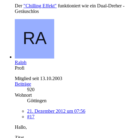
Der
"Chilling Effekt"
funktioniert wie ein Dual-Dreher -
Geräuschlos
Ralph
Profi
Mitglied seit 13.10.2003
Beiträge
920
Wohnort
Göttingen
21. Dezember 2012 um 07:56
#17
Hallo,
Zitat