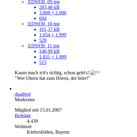
EDS930_09.jpg
283,48 kB
3.008 × 2.000
604
EDS930_10.jpg
101,37 kB
1.654 × 1.999
529
EDS930_11.jpg
148,99 kB
1.831 × 1.999
515
Kaum mach ich's richtig, schon geht's!
"Wer Ohren hat zum Hören, der höre!"
dualfred
Moderator
Mitglied seit 15.01.2007
Beiträge
4.439
Wohnort
Kiefersfelden, Bayern