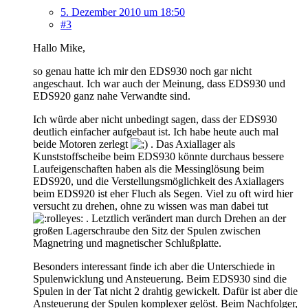
5. Dezember 2010 um 18:50
#3
Hallo Mike,
so genau hatte ich mir den EDS930 noch gar nicht
angeschaut. Ich war auch der Meinung, dass EDS930 und
EDS920 ganz nahe Verwandte sind.
Ich würde aber nicht unbedingt sagen, dass der EDS930
deutlich einfacher aufgebaut ist. Ich habe heute auch mal
beide Motoren zerlegt
. Das Axiallager als
Kunststoffscheibe beim EDS930 könnte durchaus bessere
Laufeigenschaften haben als die Messinglösung beim
EDS920, und die Verstellungsmöglichkeit des Axiallagers
beim EDS920 ist eher Fluch als Segen. Viel zu oft wird hier
versucht zu drehen, ohne zu wissen was man dabei tut
. Letztlich verändert man durch Drehen an der
großen Lagerschraube den Sitz der Spulen zwischen
Magnetring und magnetischer Schlußplatte.
Besonders interessant finde ich aber die Unterschiede in
Spulenwicklung und Ansteuerung. Beim EDS930 sind die
Spulen in der Tat nicht 2 drahtig gewickelt. Dafür ist aber die
Ansteuerung der Spulen komplexer gelöst. Beim Nachfolger,