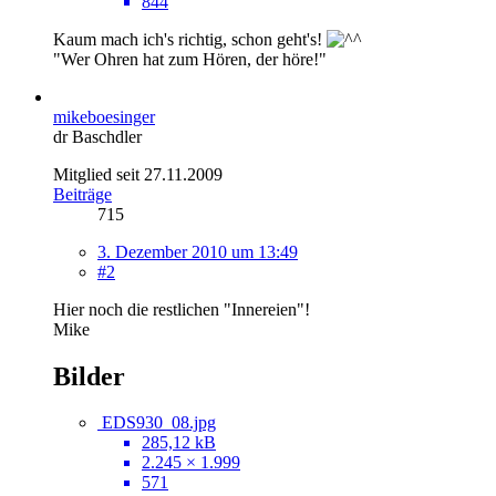
844
Kaum mach ich's richtig, schon geht's!
"Wer Ohren hat zum Hören, der höre!"
mikeboesinger
dr Baschdler
Mitglied seit 27.11.2009
Beiträge
715
3. Dezember 2010 um 13:49
#2
Hier noch die restlichen "Innereien"!
Mike
Bilder
EDS930_08.jpg
285,12 kB
2.245 × 1.999
571