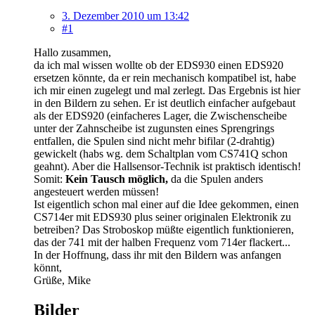
3. Dezember 2010 um 13:42
#1
Hallo zusammen,
da ich mal wissen wollte ob der EDS930 einen EDS920
ersetzen könnte, da er rein mechanisch kompatibel ist, habe
ich mir einen zugelegt und mal zerlegt. Das Ergebnis ist hier
in den Bildern zu sehen. Er ist deutlich einfacher aufgebaut
als der EDS920 (einfacheres Lager, die Zwischenscheibe
unter der Zahnscheibe ist zugunsten eines Sprengrings
entfallen, die Spulen sind nicht mehr bifilar (2-drahtig)
gewickelt (habs wg. dem Schaltplan vom CS741Q schon
geahnt). Aber die Hallsensor-Technik ist praktisch identisch!
Somit:
Kein Tausch möglich,
da die Spulen anders
angesteuert werden müssen!
Ist eigentlich schon mal einer auf die Idee gekommen, einen
CS714er mit EDS930 plus seiner originalen Elektronik zu
betreiben? Das Stroboskop müßte eigentlich funktionieren,
das der 741 mit der halben Frequenz vom 714er flackert...
In der Hoffnung, dass ihr mit den Bildern was anfangen
könnt,
Grüße, Mike
Bilder