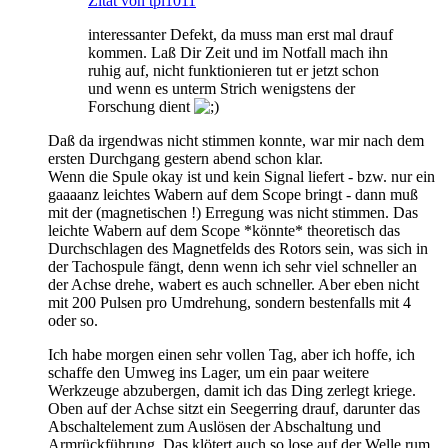
Zitat von tpl1011
interessanter Defekt, da muss man erst mal drauf
kommen. Laß Dir Zeit und im Notfall mach ihn
ruhig auf, nicht funktionieren tut er jetzt schon
und wenn es unterm Strich wenigstens der
Forschung dient
Daß da irgendwas nicht stimmen konnte, war mir nach dem
ersten Durchgang gestern abend schon klar.
Wenn die Spule okay ist und kein Signal liefert - bzw. nur ein
gaaaanz leichtes Wabern auf dem Scope bringt - dann muß
mit der (magnetischen !) Erregung was nicht stimmen. Das
leichte Wabern auf dem Scope *könnte* theoretisch das
Durchschlagen des Magnetfelds des Rotors sein, was sich in
der Tachospule fängt, denn wenn ich sehr viel schneller an
der Achse drehe, wabert es auch schneller. Aber eben nicht
mit 200 Pulsen pro Umdrehung, sondern bestenfalls mit 4
oder so.
Ich habe morgen einen sehr vollen Tag, aber ich hoffe, ich
schaffe den Umweg ins Lager, um ein paar weitere
Werkzeuge abzubergen, damit ich das Ding zerlegt kriege.
Oben auf der Achse sitzt ein Seegerring drauf, darunter das
Abschaltelement zum Auslösen der Abschaltung und
Armrückführung. Das klötert auch so lose auf der Welle rum,