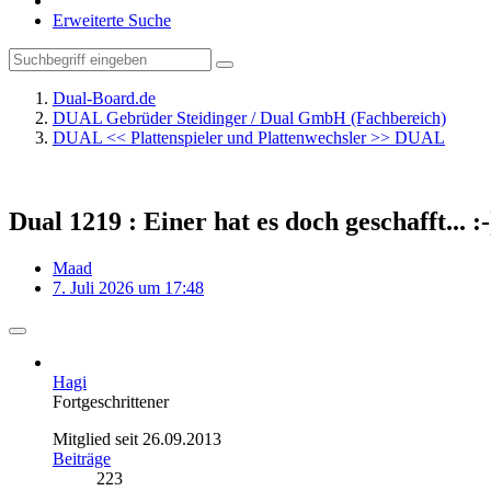
Erweiterte Suche
Dual-Board.de
DUAL Gebrüder Steidinger / Dual GmbH (Fachbereich)
DUAL << Plattenspieler und Plattenwechsler >> DUAL
Dual 1219 : Einer hat es doch geschafft... :-
Maad
7. Juli 2026 um 17:48
Hagi
Fortgeschrittener
Mitglied seit 26.09.2013
Beiträge
223