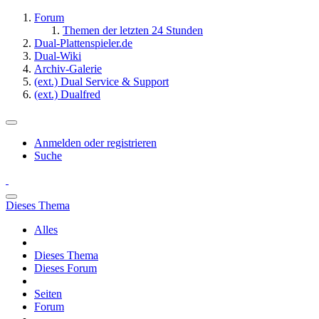
Forum
Themen der letzten 24 Stunden
Dual-Plattenspieler.de
Dual-Wiki
Archiv-Galerie
(ext.) Dual Service & Support
(ext.) Dualfred
Anmelden oder registrieren
Suche
Dieses Thema
Alles
Dieses Thema
Dieses Forum
Seiten
Forum