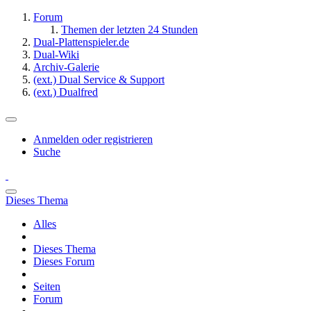
Forum
Themen der letzten 24 Stunden
Dual-Plattenspieler.de
Dual-Wiki
Archiv-Galerie
(ext.) Dual Service & Support
(ext.) Dualfred
Anmelden oder registrieren
Suche
Dieses Thema
Alles
Dieses Thema
Dieses Forum
Seiten
Forum