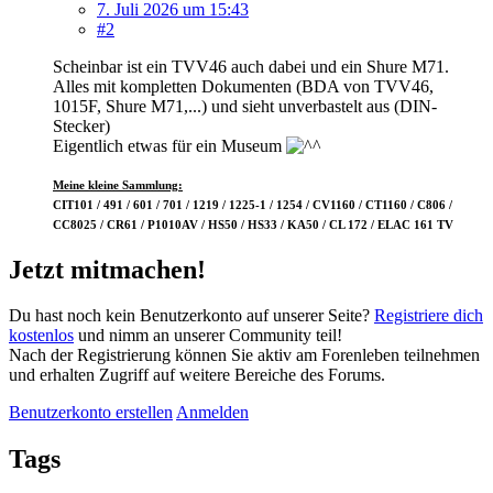
7. Juli 2026 um 15:43
#2
Scheinbar ist ein TVV46 auch dabei und ein Shure M71.
Alles mit kompletten Dokumenten (BDA von TVV46,
1015F, Shure M71,...) und sieht unverbastelt aus (DIN-
Stecker)
Eigentlich etwas für ein Museum
Meine kleine Sammlung:
CIT101 / 491 / 601 / 701 / 1219 / 1225-1 / 1254 / CV1160 / CT1160 / C806 /
CC8025 / CR61 / P1010AV / HS50 / HS33 / KA50 / CL 172 / ELAC 161 TV
Jetzt mitmachen!
Du hast noch kein Benutzerkonto auf unserer Seite?
Registriere dich
kostenlos
und nimm an unserer Community teil!
Nach der Registrierung können Sie aktiv am Forenleben teilnehmen
und erhalten Zugriff auf weitere Bereiche des Forums.
Benutzerkonto erstellen
Anmelden
Tags