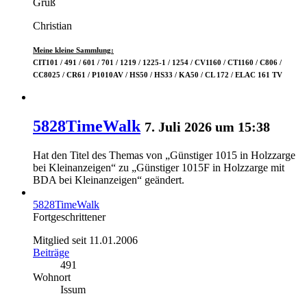
Gruß
Christian
Meine kleine Sammlung:
CIT101 / 491 / 601 / 701 / 1219 / 1225-1 / 1254 / CV1160 / CT1160 / C806 /
CC8025 / CR61 / P1010AV / HS50 / HS33 / KA50 / CL 172 / ELAC 161 TV
5828TimeWalk
7. Juli 2026 um 15:38
Hat den Titel des Themas von „Günstiger 1015 in Holzzarge
bei Kleinanzeigen“ zu „Günstiger 1015F in Holzzarge mit
BDA bei Kleinanzeigen“ geändert.
5828TimeWalk
Fortgeschrittener
Mitglied seit 11.01.2006
Beiträge
491
Wohnort
Issum