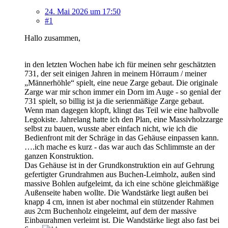
24. Mai 2026 um 17:50
#1
Hallo zusammen,
in den letzten Wochen habe ich für meinen sehr geschätzten
731, der seit einigen Jahren in meinem Hörraum / meiner
„Männerhöhle“ spielt, eine neue Zarge gebaut. Die originale
Zarge war mir schon immer ein Dorn im Auge - so genial der
731 spielt, so billig ist ja die serienmäßige Zarge gebaut.
Wenn man dagegen klopft, klingt das Teil wie eine halbvolle
Legokiste. Jahrelang hatte ich den Plan, eine Massivholzzarge
selbst zu bauen, wusste aber einfach nicht, wie ich die
Bedienfront mit der Schräge in das Gehäuse einpassen kann.
….ich mache es kurz - das war auch das Schlimmste an der
ganzen Konstruktion.
Das Gehäuse ist in der Grundkonstruktion ein auf Gehrung
gefertigter Grundrahmen aus Buchen-Leimholz, außen sind
massive Bohlen aufgeleimt, da ich eine schöne gleichmäßige
Außenseite haben wollte. Die Wandstärke liegt außen bei
knapp 4 cm, innen ist aber nochmal ein stützender Rahmen
aus 2cm Buchenholz eingeleimt, auf dem der massive
Einbaurahmen verleimt ist. Die Wandstärke liegt also fast bei