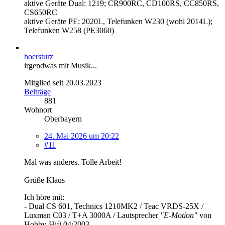
aktive Geräte Dual: 1219; CR900RC, CD100RS, CC850RS,
CS650RC
aktive Geräte PE: 2020L, Telefunken W230 (wohl 2014L);
Telefunken W258 (PE3060)
hoersturz
irgendwas mit Musik...
Mitglied seit 20.03.2023
Beiträge
881
Wohnort
Oberbayern
24. Mai 2026 um 20:22
#11
Mal was anderes. Tolle Arbeit!
Grüße Klaus
Ich höre mit:
- Dual CS 601, Technics 1210MK2 / Teac VRDS-25X /
Luxman C03 / T+A 3000A / Lautsprecher
"E-Motion"
von
Hobby-Hifi 04/2003