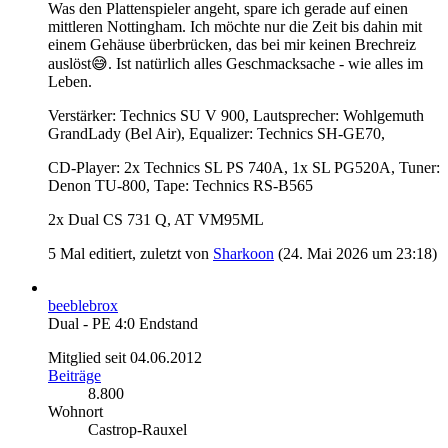
Was den Plattenspieler angeht, spare ich gerade auf einen
mittleren Nottingham. Ich möchte nur die Zeit bis dahin mit
einem Gehäuse überbrücken, das bei mir keinen Brechreiz
auslöst😅. Ist natürlich alles Geschmacksache - wie alles im
Leben.
Verstärker: Technics SU V 900, Lautsprecher: Wohlgemuth
GrandLady (Bel Air), Equalizer: Technics SH-GE70,
CD-Player: 2x Technics SL PS 740A, 1x SL PG520A, Tuner:
Denon TU-800, Tape: Technics RS-B565
2x Dual CS 731 Q, AT VM95ML
5 Mal editiert, zuletzt von
Sharkoon
(
24. Mai 2026 um 23:18
)
beeblebrox
Dual - PE 4:0 Endstand
Mitglied seit 04.06.2012
Beiträge
8.800
Wohnort
Castrop-Rauxel