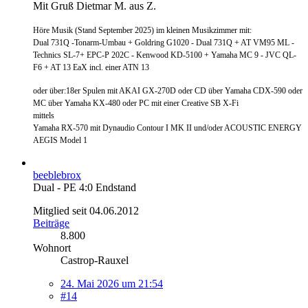
Mit Gruß Dietmar M. aus Z.
Höre Musik (Stand September 2025) im kleinen Musikzimmer mit:
Dual 731Q -Tonarm-Umbau + Goldring G1020 - Dual 731Q + AT VM95 ML -
Technics SL-7+ EPC-P 202C - Kenwood KD-5100 + Yamaha MC 9 - JVC QL-
F6 + AT 13 EaX incl. einer ATN 13
oder über:18er Spulen mit AKAI GX-270D oder CD über Yamaha CDX-590 oder
MC über Yamaha KX-480 oder PC mit einer Creative SB X-Fi
mittels
Yamaha RX-570 mit Dynaudio Contour I MK II und/oder ACOUSTIC ENERGY
AEGIS Model 1
beeblebrox
Dual - PE 4:0 Endstand
Mitglied seit 04.06.2012
Beiträge
8.800
Wohnort
Castrop-Rauxel
24. Mai 2026 um 21:54
#14