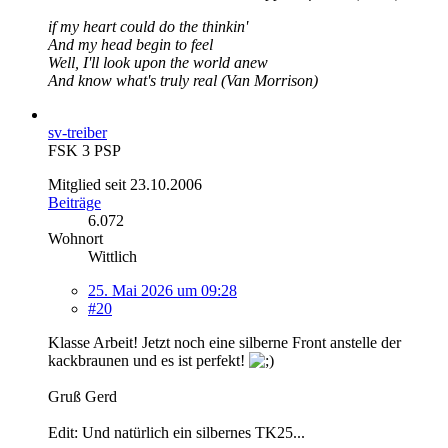
if my heart could do the thinkin'
And my head begin to feel
Well, I'll look upon the world anew
And know what's truly real (Van Morrison)
sv-treiber
FSK 3 PSP
Mitglied seit 23.10.2006
Beiträge
6.072
Wohnort
Wittlich
25. Mai 2026 um 09:28
#20
Klasse Arbeit! Jetzt noch eine silberne Front anstelle der
kackbraunen und es ist perfekt!
Gruß Gerd
Edit: Und natürlich ein silbernes TK25...