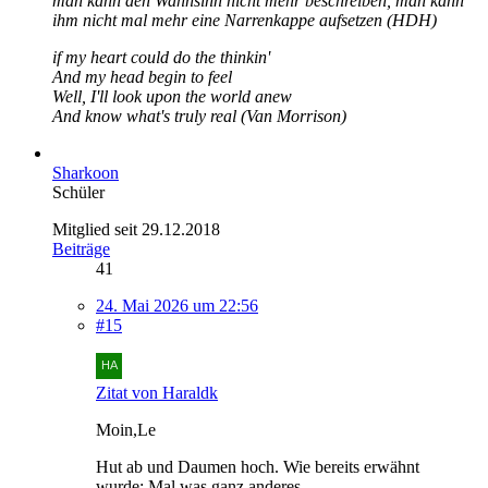
man kann den Wahnsinn nicht mehr beschreiben, man kann
ihm nicht mal mehr eine Narrenkappe aufsetzen (HDH)
if my heart could do the thinkin'
And my head begin to feel
Well, I'll look upon the world anew
And know what's truly real (Van Morrison)
Sharkoon
Schüler
Mitglied seit 29.12.2018
Beiträge
41
24. Mai 2026 um 22:56
#15
Zitat von Haraldk
Moin,Le
Hut ab und Daumen hoch. Wie bereits erwähnt
wurde: Mal was ganz anderes.