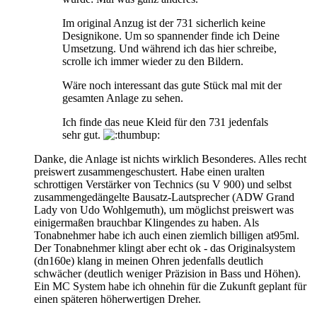
Im original Anzug ist der 731 sicherlich keine
Designikone. Um so spannender finde ich Deine
Umsetzung. Und während ich das hier schreibe,
scrolle ich immer wieder zu den Bildern.
Wäre noch interessant das gute Stück mal mit der
gesamten Anlage zu sehen.
Ich finde das neue Kleid für den 731 jedenfals
sehr gut.
Danke, die Anlage ist nichts wirklich Besonderes. Alles recht
preiswert zusammengeschustert. Habe einen uralten
schrottigen Verstärker von Technics (su V 900) und selbst
zusammengedängelte Bausatz-Lautsprecher (ADW Grand
Lady von Udo Wohlgemuth), um möglichst preiswert was
einigermaßen brauchbar Klingendes zu haben. Als
Tonabnehmer habe ich auch einen ziemlich billigen at95ml.
Der Tonabnehmer klingt aber echt ok - das Originalsystem
(dn160e) klang in meinen Ohren jedenfalls deutlich
schwächer (deutlich weniger Präzision in Bass und Höhen).
Ein MC System habe ich ohnehin für die Zukunft geplant für
einen späteren höherwertigen Dreher.