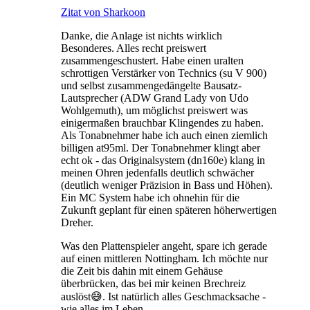
Zitat von Sharkoon
Danke, die Anlage ist nichts wirklich
Besonderes. Alles recht preiswert
zusammengeschustert. Habe einen uralten
schrottigen Verstärker von Technics (su V 900)
und selbst zusammengedängelte Bausatz-
Lautsprecher (ADW Grand Lady von Udo
Wohlgemuth), um möglichst preiswert was
einigermaßen brauchbar Klingendes zu haben.
Als Tonabnehmer habe ich auch einen ziemlich
billigen at95ml. Der Tonabnehmer klingt aber
echt ok - das Originalsystem (dn160e) klang in
meinen Ohren jedenfalls deutlich schwächer
(deutlich weniger Präzision in Bass und Höhen).
Ein MC System habe ich ohnehin für die
Zukunft geplant für einen späteren höherwertigen
Dreher.
Was den Plattenspieler angeht, spare ich gerade
auf einen mittleren Nottingham. Ich möchte nur
die Zeit bis dahin mit einem Gehäuse
überbrücken, das bei mir keinen Brechreiz
auslöst😅. Ist natürlich alles Geschmacksache -
wie alles im Leben.