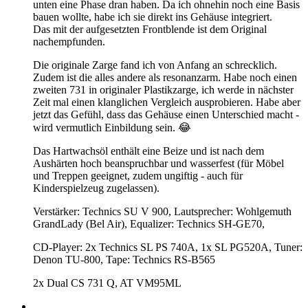
unten eine Phase dran haben. Da ich ohnehin noch eine Basis
bauen wollte, habe ich sie direkt ins Gehäuse integriert.
Das mit der aufgesetzten Frontblende ist dem Original
nachempfunden.
Die originale Zarge fand ich von Anfang an schrecklich.
Zudem ist die alles andere als resonanzarm. Habe noch einen
zweiten 731 in originaler Plastikzarge, ich werde in nächster
Zeit mal einen klanglichen Vergleich ausprobieren. Habe aber
jetzt das Gefühl, dass das Gehäuse einen Unterschied macht -
wird vermutlich Einbildung sein. 😂
Das Hartwachsöl enthält eine Beize und ist nach dem
Aushärten hoch beanspruchbar und wasserfest (für Möbel
und Treppen geeignet, zudem ungiftig - auch für
Kinderspielzeug zugelassen).
Verstärker: Technics SU V 900, Lautsprecher: Wohlgemuth
GrandLady (Bel Air), Equalizer: Technics SH-GE70,
CD-Player: 2x Technics SL PS 740A, 1x SL PG520A, Tuner:
Denon TU-800, Tape: Technics RS-B565
2x Dual CS 731 Q, AT VM95ML