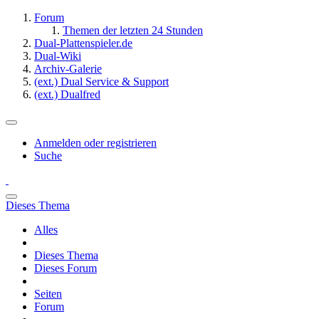
Forum
Themen der letzten 24 Stunden
Dual-Plattenspieler.de
Dual-Wiki
Archiv-Galerie
(ext.) Dual Service & Support
(ext.) Dualfred
Anmelden oder registrieren
Suche
Dieses Thema
Alles
Dieses Thema
Dieses Forum
Seiten
Forum