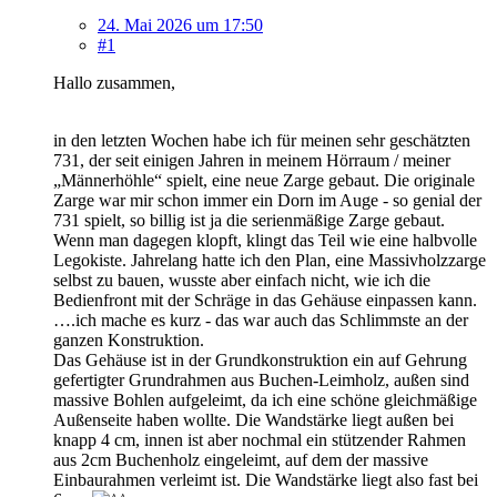
24. Mai 2026 um 17:50
#1
Hallo zusammen,
in den letzten Wochen habe ich für meinen sehr geschätzten
731, der seit einigen Jahren in meinem Hörraum / meiner
„Männerhöhle“ spielt, eine neue Zarge gebaut. Die originale
Zarge war mir schon immer ein Dorn im Auge - so genial der
731 spielt, so billig ist ja die serienmäßige Zarge gebaut.
Wenn man dagegen klopft, klingt das Teil wie eine halbvolle
Legokiste. Jahrelang hatte ich den Plan, eine Massivholzzarge
selbst zu bauen, wusste aber einfach nicht, wie ich die
Bedienfront mit der Schräge in das Gehäuse einpassen kann.
….ich mache es kurz - das war auch das Schlimmste an der
ganzen Konstruktion.
Das Gehäuse ist in der Grundkonstruktion ein auf Gehrung
gefertigter Grundrahmen aus Buchen-Leimholz, außen sind
massive Bohlen aufgeleimt, da ich eine schöne gleichmäßige
Außenseite haben wollte. Die Wandstärke liegt außen bei
knapp 4 cm, innen ist aber nochmal ein stützender Rahmen
aus 2cm Buchenholz eingeleimt, auf dem der massive
Einbaurahmen verleimt ist. Die Wandstärke liegt also fast bei