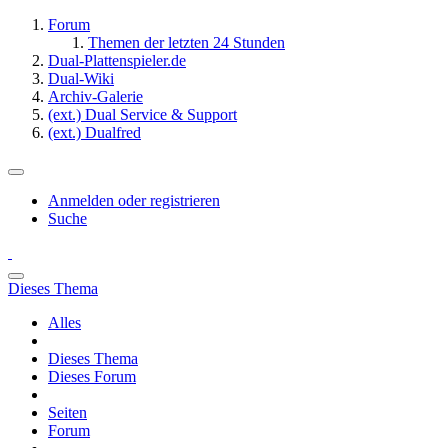
Forum
Themen der letzten 24 Stunden
Dual-Plattenspieler.de
Dual-Wiki
Archiv-Galerie
(ext.) Dual Service & Support
(ext.) Dualfred
Anmelden oder registrieren
Suche
Dieses Thema
Alles
Dieses Thema
Dieses Forum
Seiten
Forum