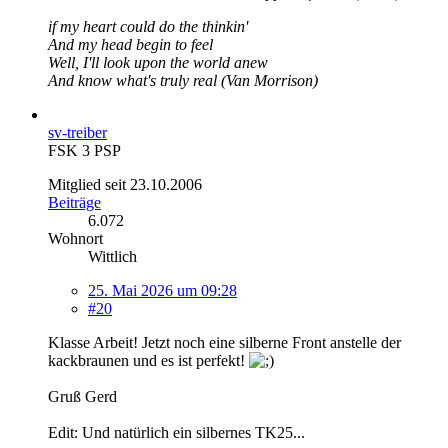
if my heart could do the thinkin'
And my head begin to feel
Well, I'll look upon the world anew
And know what's truly real (Van Morrison)
sv-treiber
FSK 3 PSP
Mitglied seit 23.10.2006
Beiträge
6.072
Wohnort
Wittlich
25. Mai 2026 um 09:28
#20
Klasse Arbeit! Jetzt noch eine silberne Front anstelle der
kackbraunen und es ist perfekt!
Gruß Gerd
Edit: Und natürlich ein silbernes TK25...