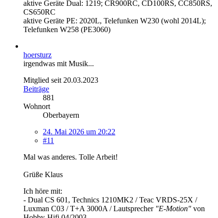
aktive Geräte Dual: 1219; CR900RC, CD100RS, CC850RS,
CS650RC
aktive Geräte PE: 2020L, Telefunken W230 (wohl 2014L);
Telefunken W258 (PE3060)
hoersturz
irgendwas mit Musik...
Mitglied seit 20.03.2023
Beiträge
881
Wohnort
Oberbayern
24. Mai 2026 um 20:22
#11
Mal was anderes. Tolle Arbeit!
Grüße Klaus
Ich höre mit:
- Dual CS 601, Technics 1210MK2 / Teac VRDS-25X /
Luxman C03 / T+A 3000A / Lautsprecher
"E-Motion"
von
Hobby-Hifi 04/2003