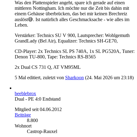
Was den Plattenspieler angeht, spare ich gerade auf einen
mittleren Nottingham. Ich möchte nur die Zeit bis dahin mit
einem Gehäuse überbrücken, das bei mir keinen Brechreiz
auslöst😅. Ist natürlich alles Geschmacksache - wie alles im
Leben.
Verstärker: Technics SU V 900, Lautsprecher: Wohlgemuth
GrandLady (Bel Air), Equalizer: Technics SH-GE70,
CD-Player: 2x Technics SL PS 740A, 1x SL PG520A, Tuner:
Denon TU-800, Tape: Technics RS-B565
2x Dual CS 731 Q, AT VM95ML
5 Mal editiert, zuletzt von
Sharkoon
(
24. Mai 2026 um 23:18
)
beeblebrox
Dual - PE 4:0 Endstand
Mitglied seit 04.06.2012
Beiträge
8.800
Wohnort
Castrop-Rauxel