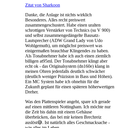
Zitat von Sharkoon
Danke, die Anlage ist nichts wirklich
Besonderes. Alles recht preiswert
zusammengeschustert. Habe einen uralten
schrottigen Verstärker von Technics (su V 900)
und selbst zusammengedängelte Bausatz-
Lautsprecher (ADW Grand Lady von Udo
Wohlgemuth), um möglichst preiswert was
einigermaßen brauchbar Klingendes zu haben.
Als Tonabnehmer habe ich auch einen ziemlich
billigen at95ml. Der Tonabnehmer klingt aber
echt ok - das Originalsystem (dn160e) klang in
meinen Ohren jedenfalls deutlich schwächer
(deutlich weniger Präzision in Bass und Höhen).
Ein MC System habe ich ohnehin für die
Zukunft geplant für einen späteren höherwertigen
Dreher.
Was den Plattenspieler angeht, spare ich gerade
auf einen mittleren Nottingham. Ich möchte nur
die Zeit bis dahin mit einem Gehäuse
überbrücken, das bei mir keinen Brechreiz
auslöst😅. Ist natürlich alles Geschmacksache -
wie alles im Leben.