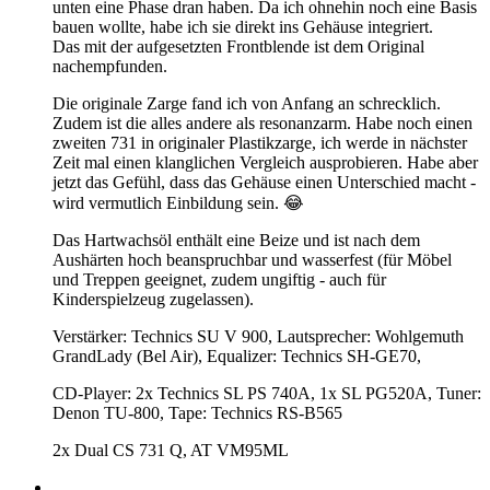
unten eine Phase dran haben. Da ich ohnehin noch eine Basis
bauen wollte, habe ich sie direkt ins Gehäuse integriert.
Das mit der aufgesetzten Frontblende ist dem Original
nachempfunden.
Die originale Zarge fand ich von Anfang an schrecklich.
Zudem ist die alles andere als resonanzarm. Habe noch einen
zweiten 731 in originaler Plastikzarge, ich werde in nächster
Zeit mal einen klanglichen Vergleich ausprobieren. Habe aber
jetzt das Gefühl, dass das Gehäuse einen Unterschied macht -
wird vermutlich Einbildung sein. 😂
Das Hartwachsöl enthält eine Beize und ist nach dem
Aushärten hoch beanspruchbar und wasserfest (für Möbel
und Treppen geeignet, zudem ungiftig - auch für
Kinderspielzeug zugelassen).
Verstärker: Technics SU V 900, Lautsprecher: Wohlgemuth
GrandLady (Bel Air), Equalizer: Technics SH-GE70,
CD-Player: 2x Technics SL PS 740A, 1x SL PG520A, Tuner:
Denon TU-800, Tape: Technics RS-B565
2x Dual CS 731 Q, AT VM95ML