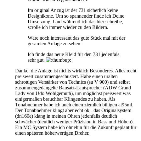
Im original Anzug ist der 731 sicherlich keine
Designikone. Um so spannender finde ich Deine
Umsetzung. Und während ich das hier schreibe,
scrolle ich immer wieder zu den Bildern.
Wäre noch interessant das gute Stück mal mit der
gesamten Anlage zu sehen.
Ich finde das neue Kleid für den 731 jedenfals
sehr gut.
Danke, die Anlage ist nichts wirklich Besonderes. Alles recht
preiswert zusammengeschustert. Habe einen uralten
schrottigen Verstärker von Technics (su V 900) und selbst
zusammengedängelte Bausatz-Lautsprecher (ADW Grand
Lady von Udo Wohlgemuth), um möglichst preiswert was
einigermaßen brauchbar Klingendes zu haben. Als
Tonabnehmer habe ich auch einen ziemlich billigen at95ml.
Der Tonabnehmer klingt aber echt ok - das Originalsystem
(dn160e) klang in meinen Ohren jedenfalls deutlich
schwächer (deutlich weniger Präzision in Bass und Höhen).
Ein MC System habe ich ohnehin für die Zukunft geplant für
einen späteren höherwertigen Dreher.