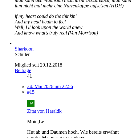
man kann den Wahnsinn nicht mehr beschreiben, man kann
ihm nicht mal mehr eine Narrenkappe aufsetzen (HDH)
if my heart could do the thinkin'
And my head begin to feel
Well, I'll look upon the world anew
And know what's truly real (Van Morrison)
Sharkoon
Schüler
Mitglied seit 29.12.2018
Beiträge
41
24. Mai 2026 um 22:56
#15
Zitat von Haraldk
Moin,Le
Hut ab und Daumen hoch. Wie bereits erwähnt
wurde: Mal was ganz anderes.