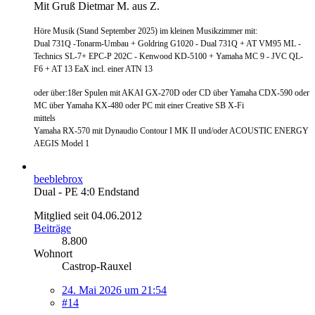
Mit Gruß Dietmar M. aus Z.
Höre Musik (Stand September 2025) im kleinen Musikzimmer mit:
Dual 731Q -Tonarm-Umbau + Goldring G1020 - Dual 731Q + AT VM95 ML -
Technics SL-7+ EPC-P 202C - Kenwood KD-5100 + Yamaha MC 9 - JVC QL-
F6 + AT 13 EaX incl. einer ATN 13
oder über:18er Spulen mit AKAI GX-270D oder CD über Yamaha CDX-590 oder
MC über Yamaha KX-480 oder PC mit einer Creative SB X-Fi
mittels
Yamaha RX-570 mit Dynaudio Contour I MK II und/oder ACOUSTIC ENERGY
AEGIS Model 1
beeblebrox
Dual - PE 4:0 Endstand
Mitglied seit 04.06.2012
Beiträge
8.800
Wohnort
Castrop-Rauxel
24. Mai 2026 um 21:54
#14