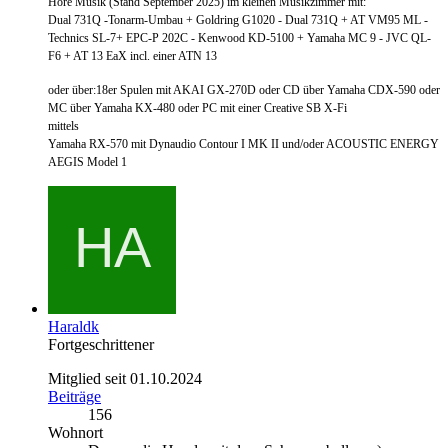
Höre Musik (Stand September 2025) im kleinen Musikzimmer mit:
Dual 731Q -Tonarm-Umbau + Goldring G1020 - Dual 731Q + AT VM95 ML -
Technics SL-7+ EPC-P 202C - Kenwood KD-5100 + Yamaha MC 9 - JVC QL-
F6 + AT 13 EaX incl. einer ATN 13
oder über:18er Spulen mit AKAI GX-270D oder CD über Yamaha CDX-590 oder
MC über Yamaha KX-480 oder PC mit einer Creative SB X-Fi
mittels
Yamaha RX-570 mit Dynaudio Contour I MK II und/oder ACOUSTIC ENERGY
AEGIS Model 1
Haraldk
Fortgeschrittener
Mitglied seit 01.10.2024
Beiträge
156
Wohnort