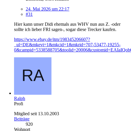
24. Mai 2026 um 22:17
#31
Hier kann unser Didi ehemals aus WHV nun aus Z. -oder
sollte ich lieber FRI sagen-, sogar diese Trecker kaufen.
https://www.ebay.de/itm/198345206607?
_ul=DE&mkevt=1&mkcid=1&mkrid=707-53477-19255-
0&campid=5338588705&toolid=20006&customid=EAI
Ralph
Profi
Mitglied seit 13.10.2003
Beiträge
920
Wohnort