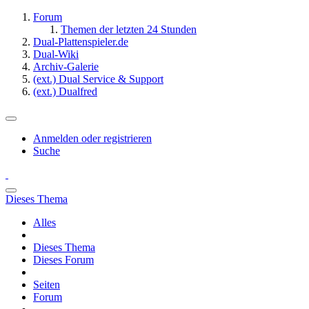
Forum
Themen der letzten 24 Stunden
Dual-Plattenspieler.de
Dual-Wiki
Archiv-Galerie
(ext.) Dual Service & Support
(ext.) Dualfred
Anmelden oder registrieren
Suche
Dieses Thema
Alles
Dieses Thema
Dieses Forum
Seiten
Forum