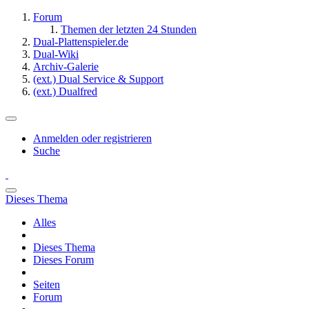
Forum
Themen der letzten 24 Stunden
Dual-Plattenspieler.de
Dual-Wiki
Archiv-Galerie
(ext.) Dual Service & Support
(ext.) Dualfred
Anmelden oder registrieren
Suche
Dieses Thema
Alles
Dieses Thema
Dieses Forum
Seiten
Forum