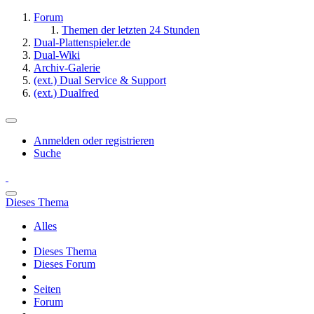
Forum
Themen der letzten 24 Stunden
Dual-Plattenspieler.de
Dual-Wiki
Archiv-Galerie
(ext.) Dual Service & Support
(ext.) Dualfred
Anmelden oder registrieren
Suche
Dieses Thema
Alles
Dieses Thema
Dieses Forum
Seiten
Forum