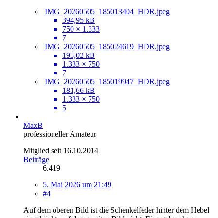
IMG_20260505_185013404_HDR.jpeg
394,95 kB
750 × 1.333
7
IMG_20260505_185024619_HDR.jpeg
193,02 kB
1.333 × 750
7
IMG_20260505_185019947_HDR.jpeg
181,66 kB
1.333 × 750
5
MaxB
professioneller Amateur
Mitglied seit 16.10.2014
Beiträge
6.419
5. Mai 2026 um 21:49
#4
Auf dem oberen Bild ist die Schenkelfeder hinter dem Hebel