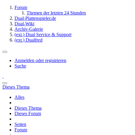
Forum
Themen der letzten 24 Stunden
Dual-Plattenspieler.de
Dual-Wiki
Archiv-Galerie
(ext.) Dual Service & Support
(ext.) Dualfred
Anmelden oder registrieren
Suche
Dieses Thema
Alles
Dieses Thema
Dieses Forum
Seiten
Forum