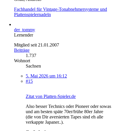
Fachhandel für Vintage-Tonabnehmersysteme und
Plattenspielernadeln
der_tommy
Lernender
Mitglied seit 21.01.2007
Beiträge
1.737
Wohnort
Sachsen
5. Mai 2026 um 16:12
#15
Zitat von Platten-Spieler.de
Also besser Technics oder Pioneer oder sowas
und am besten späte 70er/frühe 80er Jahre
(die von Dir aversierten Tapes sind eh alle
verkappte Japaner..).