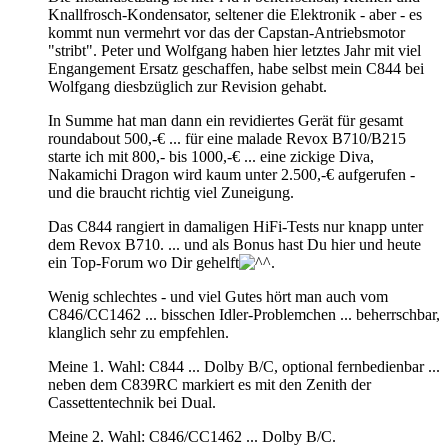
Knallfrosch-Kondensator, seltener die Elektronik - aber - es
kommt nun vermehrt vor das der Capstan-Antriebsmotor
"stribt". Peter und Wolfgang haben hier letztes Jahr mit viel
Engangement Ersatz geschaffen, habe selbst mein C844 bei
Wolfgang diesbzüglich zur Revision gehabt.
In Summe hat man dann ein revidiertes Gerät für gesamt
roundabout 500,-€ ... für eine malade Revox B710/B215
starte ich mit 800,- bis 1000,-€ ... eine zickige Diva,
Nakamichi Dragon wird kaum unter 2.500,-€ aufgerufen -
und die braucht richtig viel Zuneigung.
Das C844 rangiert in damaligen HiFi-Tests nur knapp unter
dem Revox B710. ... und als Bonus hast Du hier und heute
ein Top-Forum wo Dir gehelft
.
Wenig schlechtes - und viel Gutes hört man auch vom
C846/CC1462 ... bisschen Idler-Problemchen ... beherrschbar,
klanglich sehr zu empfehlen.
Meine 1. Wahl: C844 ... Dolby B/C, optional fernbedienbar ...
neben dem C839RC markiert es mit den Zenith der
Cassettentechnik bei Dual.
Meine 2. Wahl: C846/CC1462 ... Dolby B/C.