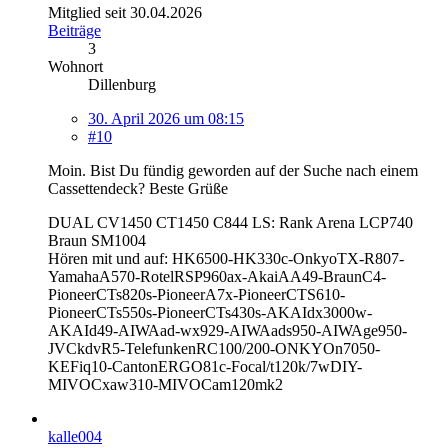
Mitglied seit 30.04.2026
Beiträge
3
Wohnort
Dillenburg
30. April 2026 um 08:15
#10
Moin. Bist Du fündig geworden auf der Suche nach einem
Cassettendeck? Beste Grüße
DUAL CV1450 CT1450 C844 LS: Rank Arena LCP740
Braun SM1004
Hören mit und auf: HK6500-HK330c-OnkyoTX-R807-
YamahaA570-RotelRSP960ax-AkaiAA49-BraunC4-
PioneerCTs820s-PioneerA7x-PioneerCTS610-
PioneerCTs550s-PioneerCTs430s-AKAIdx3000w-
AKAId49-AIWAad-wx929-AIWAads950-AIWAge950-
JVCkdvR5-TelefunkenRC100/200-ONKYOn7050
-
KEFiq10-CantonERGO81c-Focal/t120k/7wDIY-
MIVOCxaw310-MIVOCam120mk2
kalle004