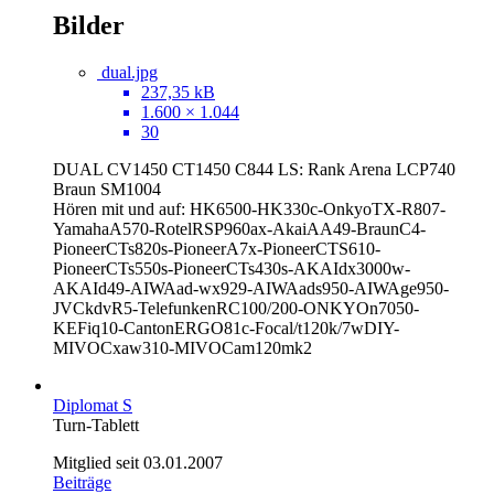
Bilder
dual.jpg
237,35 kB
1.600 × 1.044
30
DUAL CV1450 CT1450 C844 LS: Rank Arena LCP740
Braun SM1004
Hören mit und auf: HK6500-HK330c-OnkyoTX-R807-
YamahaA570-RotelRSP960ax-AkaiAA49-BraunC4-
PioneerCTs820s-PioneerA7x-PioneerCTS610-
PioneerCTs550s-PioneerCTs430s-AKAIdx3000w-
AKAId49-AIWAad-wx929-AIWAads950-AIWAge950-
JVCkdvR5-TelefunkenRC100/200-ONKYOn7050
-
KEFiq10-CantonERGO81c-Focal/t120k/7wDIY-
MIVOCxaw310-MIVOCam120mk2
Diplomat S
Turn-Tablett
Mitglied seit 03.01.2007
Beiträge