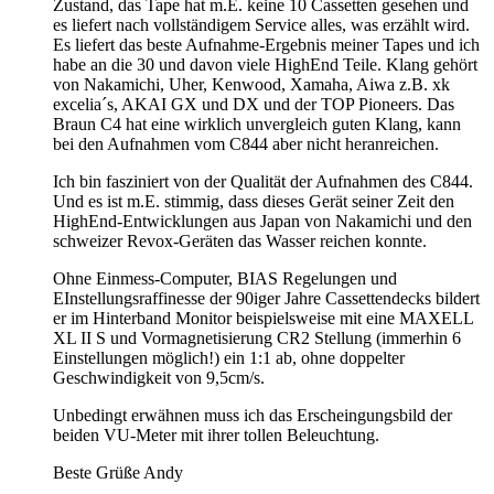
Zustand, das Tape hat m.E. keine 10 Cassetten gesehen und
es liefert nach vollständigem Service alles, was erzählt wird.
Es liefert das beste Aufnahme-Ergebnis meiner Tapes und ich
habe an die 30 und davon viele HighEnd Teile. Klang gehört
von Nakamichi, Uher, Kenwood, Xamaha, Aiwa z.B. xk
excelia´s, AKAI GX und DX und der TOP Pioneers. Das
Braun C4 hat eine wirklich unvergleich guten Klang, kann
bei den Aufnahmen vom C844 aber nicht heranreichen.
Ich bin fasziniert von der Qualität der Aufnahmen des C844.
Und es ist m.E. stimmig, dass dieses Gerät seiner Zeit den
HighEnd-Entwicklungen aus Japan von Nakamichi und den
schweizer Revox-Geräten das Wasser reichen konnte.
Ohne Einmess-Computer, BIAS Regelungen und
EInstellungsraffinesse der 90iger Jahre Cassettendecks bildert
er im Hinterband Monitor beispielsweise mit eine MAXELL
XL II S und Vormagnetisierung CR2 Stellung (immerhin 6
Einstellungen möglich!) ein 1:1 ab, ohne doppelter
Geschwindigkeit von 9,5cm/s.
Unbedingt erwähnen muss ich das Erscheingungsbild der
beiden VU-Meter mit ihrer tollen Beleuchtung.
Beste Grüße Andy