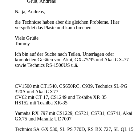
Gruß, Andreas
Na ja, Andreas,
die Technicse haben aber die gleichen Probleme. Hier
versprödet das Plaste und kann brechen.
Viele Grüße
Tommy.
Ich bin auf der Suche nach Teilen, Unterlagen oder
kompletten Geräten von Akai, GX-75/95 und Akai GX-77
sowie Technics RS-1500US u.ä.
CV1500 mit CT1540, CS650RC, C939, Technics SL-PG
320A und Akai GX77
CV62 mit CT 17, CS1249 und Toshiba XR-35
HS152 mit Toshiba XR-35
Yamaha RX-797 mit CS1229, CS721, CS731, CS741, Akai
GX75 und Marantz UD7007
Technics SA-GX 530, SL-PS 770D, RS-BX 727, SL-QL 15