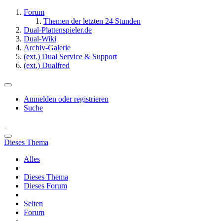
Forum
Themen der letzten 24 Stunden
Dual-Plattenspieler.de
Dual-Wiki
Archiv-Galerie
(ext.) Dual Service & Support
(ext.) Dualfred
Anmelden oder registrieren
Suche
Dieses Thema
Alles
Dieses Thema
Dieses Forum
Seiten
Forum