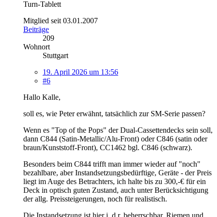
Turn-Tablett
Mitglied seit 03.01.2007
Beiträge
209
Wohnort
Stuttgart
19. April 2026 um 13:56
#6
Hallo Kalle,
soll es, wie Peter erwähnt, tatsächlich zur SM-Serie passen?
Wenn es "Top of the Pops" der Dual-Cassettendecks sein soll,
dann C844 (Satin-Metallic/Alu-Front) oder C846 (satin oder
braun/Kunststoff-Front), CC1462 bgl. C846 (schwarz).
Besonders beim C844 trifft man immer wieder auf "noch"
bezahlbare, aber Instandsetzungsbedürftige, Geräte - der Preis
liegt im Auge des Betrachters, ich halte bis zu 300,-€ für ein
Deck in optisch guten Zustand, auch unter Berücksichtigung
der allg. Preissteigerungen, noch für realistisch.
Die Instandsetzung ist hier i .d r. beherrschbar, Riemen und