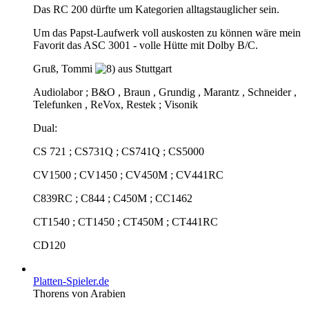
Das RC 200 dürfte um Kategorien alltagstauglicher sein.
Um das Papst-Laufwerk voll auskosten zu können wäre mein
Favorit das ASC 3001 - volle Hütte mit Dolby B/C.
Gruß, Tommi
aus Stuttgart
Audiolabor ; B&O , Braun , Grundig , Marantz , Schneider ,
Telefunken , ReVox, Restek ; Visonik
Dual:
CS 721 ; CS731Q ; CS741Q ; CS5000
CV1500 ; CV1450 ; CV450M ; CV441RC
C839RC ; C844 ; C450M ; CC1462
CT1540 ; CT1450 ; CT450M ; CT441RC
CD120
Platten-Spieler.de
Thorens von Arabien