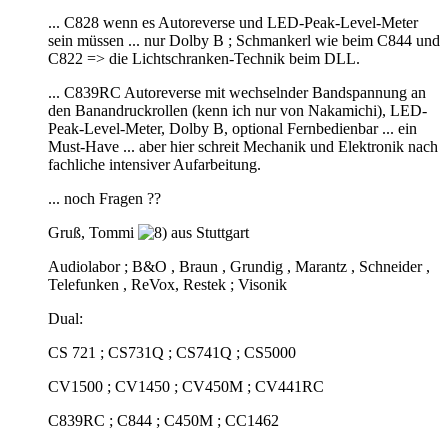
... C828 wenn es Autoreverse und LED-Peak-Level-Meter
sein müssen ... nur Dolby B ; Schmankerl wie beim C844 und
C822 => die Lichtschranken-Technik beim DLL.
... C839RC Autoreverse mit wechselnder Bandspannung an
den Banandruckrollen (kenn ich nur von Nakamichi), LED-
Peak-Level-Meter, Dolby B, optional Fernbedienbar ... ein
Must-Have ... aber hier schreit Mechanik und Elektronik nach
fachliche intensiver Aufarbeitung.
... noch Fragen ??
Gruß, Tommi
aus Stuttgart
Audiolabor ; B&O , Braun , Grundig , Marantz , Schneider ,
Telefunken , ReVox, Restek ; Visonik
Dual:
CS 721 ; CS731Q ; CS741Q ; CS5000
CV1500 ; CV1450 ; CV450M ; CV441RC
C839RC ; C844 ; C450M ; CC1462