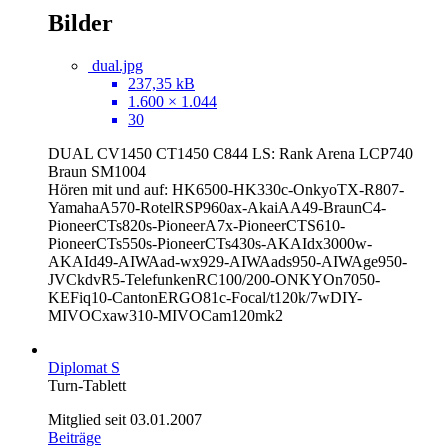
Bilder
dual.jpg
237,35 kB
1.600 × 1.044
30
DUAL CV1450 CT1450 C844 LS: Rank Arena LCP740
Braun SM1004
Hören mit und auf: HK6500-HK330c-OnkyoTX-R807-
YamahaA570-RotelRSP960ax-AkaiAA49-BraunC4-
PioneerCTs820s-PioneerA7x-PioneerCTS610-
PioneerCTs550s-PioneerCTs430s-AKAIdx3000w-
AKAId49-AIWAad-wx929-AIWAads950-AIWAge950-
JVCkdvR5-TelefunkenRC100/200-ONKYOn7050
-
KEFiq10-CantonERGO81c-Focal/t120k/7wDIY-
MIVOCxaw310-MIVOCam120mk2
Diplomat S
Turn-Tablett
Mitglied seit 03.01.2007
Beiträge