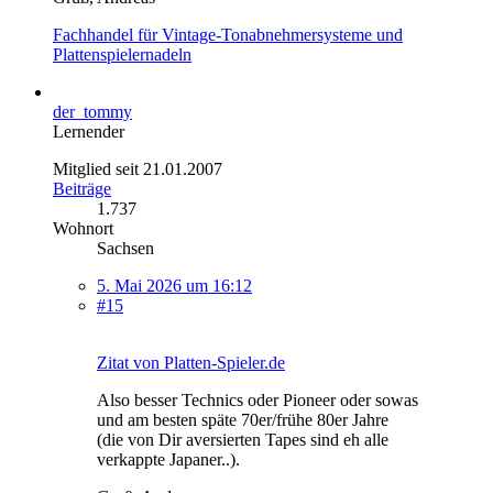
Fachhandel für Vintage-Tonabnehmersysteme und
Plattenspielernadeln
der_tommy
Lernender
Mitglied seit 21.01.2007
Beiträge
1.737
Wohnort
Sachsen
5. Mai 2026 um 16:12
#15
Zitat von Platten-Spieler.de
Also besser Technics oder Pioneer oder sowas
und am besten späte 70er/frühe 80er Jahre
(die von Dir aversierten Tapes sind eh alle
verkappte Japaner..).