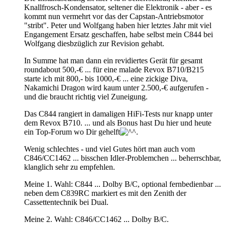
Knallfrosch-Kondensator, seltener die Elektronik - aber - es
kommt nun vermehrt vor das der Capstan-Antriebsmotor
"stribt". Peter und Wolfgang haben hier letztes Jahr mit viel
Engangement Ersatz geschaffen, habe selbst mein C844 bei
Wolfgang diesbzüglich zur Revision gehabt.
In Summe hat man dann ein revidiertes Gerät für gesamt
roundabout 500,-€ ... für eine malade Revox B710/B215
starte ich mit 800,- bis 1000,-€ ... eine zickige Diva,
Nakamichi Dragon wird kaum unter 2.500,-€ aufgerufen -
und die braucht richtig viel Zuneigung.
Das C844 rangiert in damaligen HiFi-Tests nur knapp unter
dem Revox B710. ... und als Bonus hast Du hier und heute
ein Top-Forum wo Dir gehelft
.
Wenig schlechtes - und viel Gutes hört man auch vom
C846/CC1462 ... bisschen Idler-Problemchen ... beherrschbar,
klanglich sehr zu empfehlen.
Meine 1. Wahl: C844 ... Dolby B/C, optional fernbedienbar ...
neben dem C839RC markiert es mit den Zenith der
Cassettentechnik bei Dual.
Meine 2. Wahl: C846/CC1462 ... Dolby B/C.