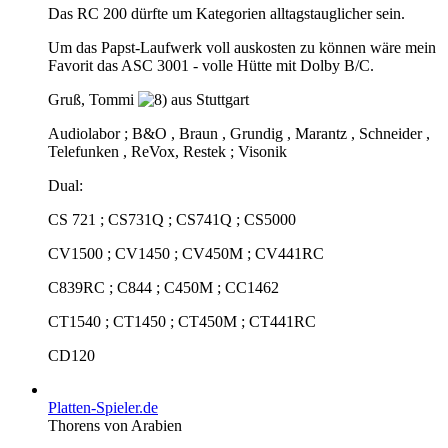
Das RC 200 dürfte um Kategorien alltagstauglicher sein.
Um das Papst-Laufwerk voll auskosten zu können wäre mein
Favorit das ASC 3001 - volle Hütte mit Dolby B/C.
Gruß, Tommi
aus Stuttgart
Audiolabor ; B&O , Braun , Grundig , Marantz , Schneider ,
Telefunken , ReVox, Restek ; Visonik
Dual:
CS 721 ; CS731Q ; CS741Q ; CS5000
CV1500 ; CV1450 ; CV450M ; CV441RC
C839RC ; C844 ; C450M ; CC1462
CT1540 ; CT1450 ; CT450M ; CT441RC
CD120
Platten-Spieler.de
Thorens von Arabien