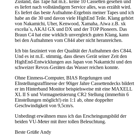
Zustand, das Tape hat m.E. keine 10 Cassetten gesehen und
es liefert nach vollständigem Service alles, was erzählt wird.
Es liefert das beste Aufnahme-Ergebnis meiner Tapes und ich
habe an die 30 und davon viele HighEnd Teile. Klang gehört
von Nakamichi, Uher, Kenwood, Xamaha, Aiwa z.B. xk
excelia´s, AKAI GX und DX und der TOP Pioneers. Das
Braun C4 hat eine wirklich unvergleich guten Klang, kann
bei den Aufnahmen vom C844 aber nicht heranreichen.
Ich bin fasziniert von der Qualität der Aufnahmen des C844.
Und es ist m.E. stimmig, dass dieses Gerät seiner Zeit den
HighEnd-Entwicklungen aus Japan von Nakamichi und den
schweizer Revox-Geräten das Wasser reichen konnte.
Ohne Einmess-Computer, BIAS Regelungen und
EInstellungsraffinesse der 90iger Jahre Cassettendecks bildert
er im Hinterband Monitor beispielsweise mit eine MAXELL
XL II S und Vormagnetisierung CR2 Stellung (immerhin 6
Einstellungen möglich!) ein 1:1 ab, ohne doppelter
Geschwindigkeit von 9,5cm/s.
Unbedingt erwähnen muss ich das Erscheingungsbild der
beiden VU-Meter mit ihrer tollen Beleuchtung.
Beste Grüße Andy