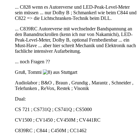
... C828 wenn es Autoreverse und LED-Peak-Level-Meter
sein müssen ... nur Dolby B ; Schmankerl wie beim C844 und
C822 => die Lichtschranken-Technik beim DLL.
... C839RC Autoreverse mit wechselnder Bandspannung an
den Banandruckrollen (kenn ich nur von Nakamichi), LED-
Peak-Level-Meter, Dolby B, optional Fernbedienbar ... ein
Must-Have ... aber hier schreit Mechanik und Elektronik nach
fachliche intensiver Aufarbeitung.
... noch Fragen ??
Gruß, Tommi
aus Stuttgart
Audiolabor ; B&O , Braun , Grundig , Marantz , Schneider ,
Telefunken , ReVox, Restek ; Visonik
Dual:
CS 721 ; CS731Q ; CS741Q ; CS5000
CV1500 ; CV1450 ; CV450M ; CV441RC
C839RC ; C844 ; C450M ; CC1462