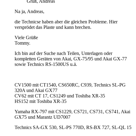
Gruß, Andreas
Na ja, Andreas,
die Technicse haben aber die gleichen Probleme. Hier
versprödet das Plaste und kann brechen.
Viele Grüße
Tommy.
Ich bin auf der Suche nach Teilen, Unterlagen oder
kompletten Geräten von Akai, GX-75/95 und Akai GX-77
sowie Technics RS-1500US u.ä.
CV1500 mit CT1540, CS650RC, C939, Technics SL-PG
320A und Akai GX77
CV62 mit CT 17, CS1249 und Toshiba XR-35
HS152 mit Toshiba XR-35
Yamaha RX-797 mit CS1229, CS721, CS731, CS741, Akai
GX75 und Marantz UD7007
Technics SA-GX 530, SL-PS 770D, RS-BX 727, SL-QL 15