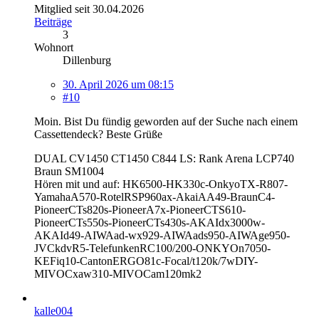
Mitglied seit 30.04.2026
Beiträge
3
Wohnort
Dillenburg
30. April 2026 um 08:15
#10
Moin. Bist Du fündig geworden auf der Suche nach einem
Cassettendeck? Beste Grüße
DUAL CV1450 CT1450 C844 LS: Rank Arena LCP740
Braun SM1004
Hören mit und auf: HK6500-HK330c-OnkyoTX-R807-
YamahaA570-RotelRSP960ax-AkaiAA49-BraunC4-
PioneerCTs820s-PioneerA7x-PioneerCTS610-
PioneerCTs550s-PioneerCTs430s-AKAIdx3000w-
AKAId49-AIWAad-wx929-AIWAads950-AIWAge950-
JVCkdvR5-TelefunkenRC100/200-ONKYOn7050
-
KEFiq10-CantonERGO81c-Focal/t120k/7wDIY-
MIVOCxaw310-MIVOCam120mk2
kalle004