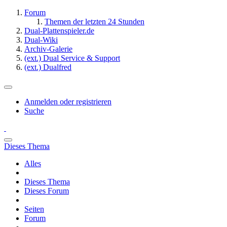
Forum
Themen der letzten 24 Stunden
Dual-Plattenspieler.de
Dual-Wiki
Archiv-Galerie
(ext.) Dual Service & Support
(ext.) Dualfred
Anmelden oder registrieren
Suche
Dieses Thema
Alles
Dieses Thema
Dieses Forum
Seiten
Forum