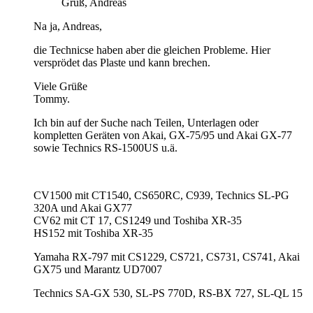
Gruß, Andreas
Na ja, Andreas,
die Technicse haben aber die gleichen Probleme. Hier
versprödet das Plaste und kann brechen.
Viele Grüße
Tommy.
Ich bin auf der Suche nach Teilen, Unterlagen oder
kompletten Geräten von Akai, GX-75/95 und Akai GX-77
sowie Technics RS-1500US u.ä.
CV1500 mit CT1540, CS650RC, C939, Technics SL-PG
320A und Akai GX77
CV62 mit CT 17, CS1249 und Toshiba XR-35
HS152 mit Toshiba XR-35
Yamaha RX-797 mit CS1229, CS721, CS731, CS741, Akai
GX75 und Marantz UD7007
Technics SA-GX 530, SL-PS 770D, RS-BX 727, SL-QL 15