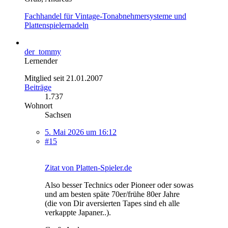
Fachhandel für Vintage-Tonabnehmersysteme und
Plattenspielernadeln
der_tommy
Lernender
Mitglied seit 21.01.2007
Beiträge
1.737
Wohnort
Sachsen
5. Mai 2026 um 16:12
#15
Zitat von Platten-Spieler.de
Also besser Technics oder Pioneer oder sowas
und am besten späte 70er/frühe 80er Jahre
(die von Dir aversierten Tapes sind eh alle
verkappte Japaner..).