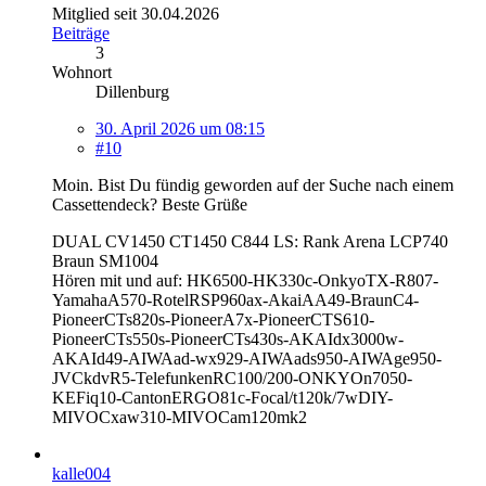
Mitglied seit 30.04.2026
Beiträge
3
Wohnort
Dillenburg
30. April 2026 um 08:15
#10
Moin. Bist Du fündig geworden auf der Suche nach einem
Cassettendeck? Beste Grüße
DUAL CV1450 CT1450 C844 LS: Rank Arena LCP740
Braun SM1004
Hören mit und auf: HK6500-HK330c-OnkyoTX-R807-
YamahaA570-RotelRSP960ax-AkaiAA49-BraunC4-
PioneerCTs820s-PioneerA7x-PioneerCTS610-
PioneerCTs550s-PioneerCTs430s-AKAIdx3000w-
AKAId49-AIWAad-wx929-AIWAads950-AIWAge950-
JVCkdvR5-TelefunkenRC100/200-ONKYOn7050
-
KEFiq10-CantonERGO81c-Focal/t120k/7wDIY-
MIVOCxaw310-MIVOCam120mk2
kalle004