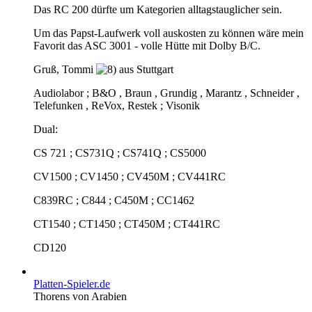
Das RC 200 dürfte um Kategorien alltagstauglicher sein.
Um das Papst-Laufwerk voll auskosten zu können wäre mein
Favorit das ASC 3001 - volle Hütte mit Dolby B/C.
Gruß, Tommi
aus Stuttgart
Audiolabor ; B&O , Braun , Grundig , Marantz , Schneider ,
Telefunken , ReVox, Restek ; Visonik
Dual:
CS 721 ; CS731Q ; CS741Q ; CS5000
CV1500 ; CV1450 ; CV450M ; CV441RC
C839RC ; C844 ; C450M ; CC1462
CT1540 ; CT1450 ; CT450M ; CT441RC
CD120
Platten-Spieler.de
Thorens von Arabien