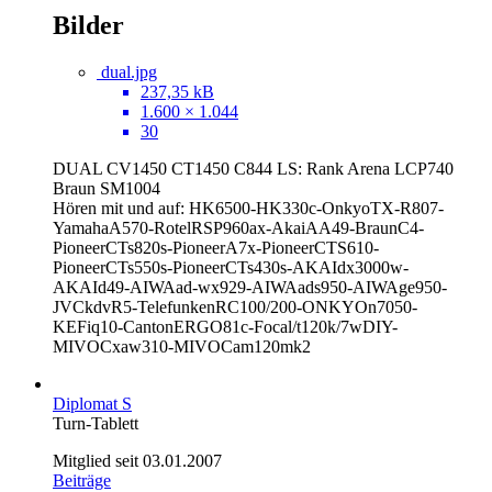
Bilder
dual.jpg
237,35 kB
1.600 × 1.044
30
DUAL CV1450 CT1450 C844 LS: Rank Arena LCP740
Braun SM1004
Hören mit und auf: HK6500-HK330c-OnkyoTX-R807-
YamahaA570-RotelRSP960ax-AkaiAA49-BraunC4-
PioneerCTs820s-PioneerA7x-PioneerCTS610-
PioneerCTs550s-PioneerCTs430s-AKAIdx3000w-
AKAId49-AIWAad-wx929-AIWAads950-AIWAge950-
JVCkdvR5-TelefunkenRC100/200-ONKYOn7050
-
KEFiq10-CantonERGO81c-Focal/t120k/7wDIY-
MIVOCxaw310-MIVOCam120mk2
Diplomat S
Turn-Tablett
Mitglied seit 03.01.2007
Beiträge