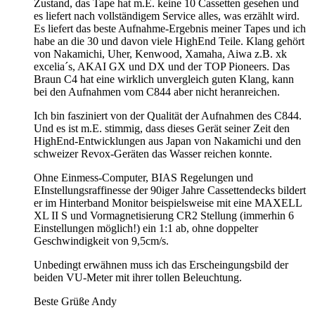
Zustand, das Tape hat m.E. keine 10 Cassetten gesehen und
es liefert nach vollständigem Service alles, was erzählt wird.
Es liefert das beste Aufnahme-Ergebnis meiner Tapes und ich
habe an die 30 und davon viele HighEnd Teile. Klang gehört
von Nakamichi, Uher, Kenwood, Xamaha, Aiwa z.B. xk
excelia´s, AKAI GX und DX und der TOP Pioneers. Das
Braun C4 hat eine wirklich unvergleich guten Klang, kann
bei den Aufnahmen vom C844 aber nicht heranreichen.
Ich bin fasziniert von der Qualität der Aufnahmen des C844.
Und es ist m.E. stimmig, dass dieses Gerät seiner Zeit den
HighEnd-Entwicklungen aus Japan von Nakamichi und den
schweizer Revox-Geräten das Wasser reichen konnte.
Ohne Einmess-Computer, BIAS Regelungen und
EInstellungsraffinesse der 90iger Jahre Cassettendecks bildert
er im Hinterband Monitor beispielsweise mit eine MAXELL
XL II S und Vormagnetisierung CR2 Stellung (immerhin 6
Einstellungen möglich!) ein 1:1 ab, ohne doppelter
Geschwindigkeit von 9,5cm/s.
Unbedingt erwähnen muss ich das Erscheingungsbild der
beiden VU-Meter mit ihrer tollen Beleuchtung.
Beste Grüße Andy