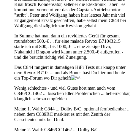
Knallfrosch-Kondensator, seltener die Elektronik - aber - es
kommt nun vermehrt vor das der Capstan-Antriebsmotor
"stribt". Peter und Wolfgang haben hier letztes Jahr mit viel
Engangement Ersatz geschaffen, habe selbst mein C844 bei
Wolfgang diesbzüglich zur Revision gehabt.
In Summe hat man dann ein revidiertes Gerät für gesamt
roundabout 500,-€ ... für eine malade Revox B710/B215
starte ich mit 800,- bis 1000,-€ ... eine zickige Diva,
Nakamichi Dragon wird kaum unter 2.500,-€ aufgerufen -
und die braucht richtig viel Zuneigung.
Das C844 rangiert in damaligen HiFi-Tests nur knapp unter
dem Revox B710. ... und als Bonus hast Du hier und heute
ein Top-Forum wo Dir gehelft
.
Wenig schlechtes - und viel Gutes hört man auch vom
C846/CC1462 ... bisschen Idler-Problemchen ... beherrschbar,
klanglich sehr zu empfehlen.
Meine 1. Wahl: C844 ... Dolby B/C, optional fernbedienbar ...
neben dem C839RC markiert es mit den Zenith der
Cassettentechnik bei Dual.
Meine 2. Wahl: C846/CC1462 ... Dolby B/C.