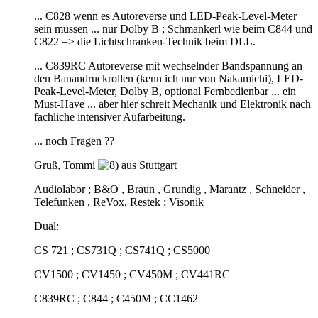
... C828 wenn es Autoreverse und LED-Peak-Level-Meter
sein müssen ... nur Dolby B ; Schmankerl wie beim C844 und
C822 => die Lichtschranken-Technik beim DLL.
... C839RC Autoreverse mit wechselnder Bandspannung an
den Banandruckrollen (kenn ich nur von Nakamichi), LED-
Peak-Level-Meter, Dolby B, optional Fernbedienbar ... ein
Must-Have ... aber hier schreit Mechanik und Elektronik nach
fachliche intensiver Aufarbeitung.
... noch Fragen ??
Gruß, Tommi
aus Stuttgart
Audiolabor ; B&O , Braun , Grundig , Marantz , Schneider ,
Telefunken , ReVox, Restek ; Visonik
Dual:
CS 721 ; CS731Q ; CS741Q ; CS5000
CV1500 ; CV1450 ; CV450M ; CV441RC
C839RC ; C844 ; C450M ; CC1462