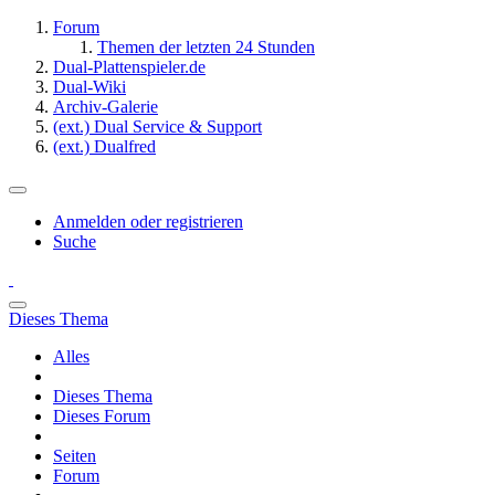
Forum
Themen der letzten 24 Stunden
Dual-Plattenspieler.de
Dual-Wiki
Archiv-Galerie
(ext.) Dual Service & Support
(ext.) Dualfred
Anmelden oder registrieren
Suche
Dieses Thema
Alles
Dieses Thema
Dieses Forum
Seiten
Forum