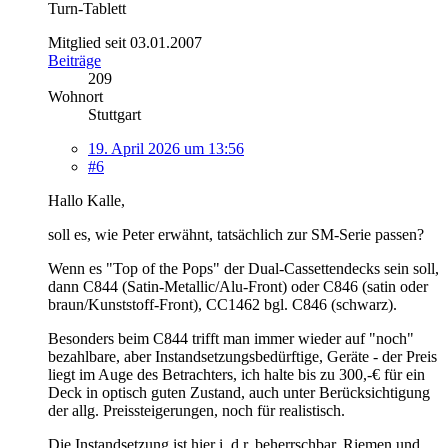
Turn-Tablett
Mitglied seit 03.01.2007
Beiträge
209
Wohnort
Stuttgart
19. April 2026 um 13:56
#6
Hallo Kalle,
soll es, wie Peter erwähnt, tatsächlich zur SM-Serie passen?
Wenn es "Top of the Pops" der Dual-Cassettendecks sein soll,
dann C844 (Satin-Metallic/Alu-Front) oder C846 (satin oder
braun/Kunststoff-Front), CC1462 bgl. C846 (schwarz).
Besonders beim C844 trifft man immer wieder auf "noch"
bezahlbare, aber Instandsetzungsbedürftige, Geräte - der Preis
liegt im Auge des Betrachters, ich halte bis zu 300,-€ für ein
Deck in optisch guten Zustand, auch unter Berücksichtigung
der allg. Preissteigerungen, noch für realistisch.
Die Instandsetzung ist hier i .d r. beherrschbar, Riemen und