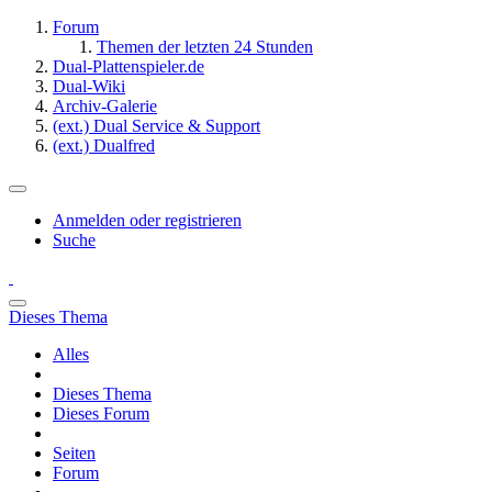
Forum
Themen der letzten 24 Stunden
Dual-Plattenspieler.de
Dual-Wiki
Archiv-Galerie
(ext.) Dual Service & Support
(ext.) Dualfred
Anmelden oder registrieren
Suche
Dieses Thema
Alles
Dieses Thema
Dieses Forum
Seiten
Forum