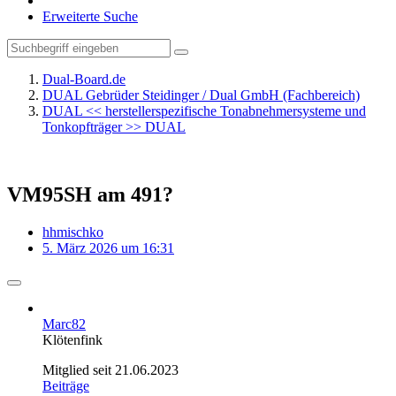
Erweiterte Suche
Dual-Board.de
DUAL Gebrüder Steidinger / Dual GmbH (Fachbereich)
DUAL << herstellerspezifische Tonabnehmersysteme und
Tonkopfträger >> DUAL
VM95SH am 491?
hhmischko
5. März 2026 um 16:31
Marc82
Klötenfink
Mitglied seit 21.06.2023
Beiträge