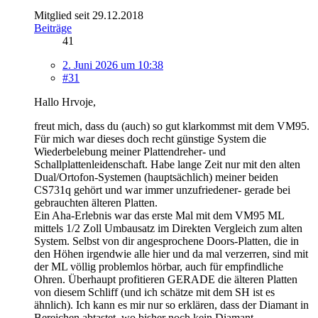
Mitglied seit 29.12.2018
Beiträge
41
2. Juni 2026 um 10:38
#31
Hallo Hrvoje,
freut mich, dass du (auch) so gut klarkommst mit dem VM95.
Für mich war dieses doch recht günstige System die
Wiederbelebung meiner Plattendreher- und
Schallplattenleidenschaft. Habe lange Zeit nur mit den alten
Dual/Ortofon-Systemen (hauptsächlich) meiner beiden
CS731q gehört und war immer unzufriedener- gerade bei
gebrauchten älteren Platten.
Ein Aha-Erlebnis war das erste Mal mit dem VM95 ML
mittels 1/2 Zoll Umbausatz im Direkten Vergleich zum alten
System. Selbst von dir angesprochene Doors-Platten, die in
den Höhen irgendwie alle hier und da mal verzerren, sind mit
der ML völlig problemlos hörbar, auch für empfindliche
Ohren. Überhaupt profitieren GERADE die älteren Platten
von diesem Schliff (und ich schätze mit dem SH ist es
ähnlich). Ich kann es mir nur so erklären, dass der Diamant in
Bereichen abtastet, wo bisher noch kein Diamant