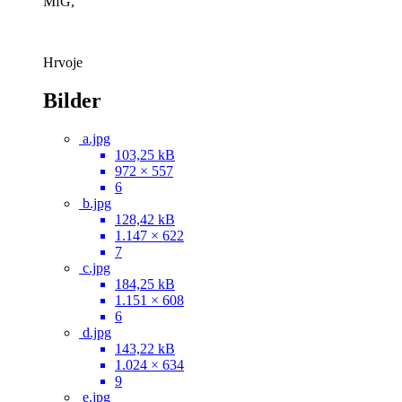
MfG,
Hrvoje
Bilder
a.jpg
103,25 kB
972 × 557
6
b.jpg
128,42 kB
1.147 × 622
7
c.jpg
184,25 kB
1.151 × 608
6
d.jpg
143,22 kB
1.024 × 634
9
e.jpg