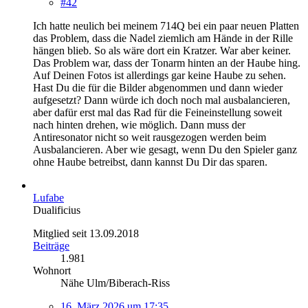
#42
Ich hatte neulich bei meinem 714Q bei ein paar neuen Platten
das Problem, dass die Nadel ziemlich am Hände in der Rille
hängen blieb. So als wäre dort ein Kratzer. War aber keiner.
Das Problem war, dass der Tonarm hinten an der Haube hing.
Auf Deinen Fotos ist allerdings gar keine Haube zu sehen.
Hast Du die für die Bilder abgenommen und dann wieder
aufgesetzt? Dann würde ich doch noch mal ausbalancieren,
aber dafür erst mal das Rad für die Feineinstellung soweit
nach hinten drehen, wie möglich. Dann muss der
Antiresonator nicht so weit rausgezogen werden beim
Ausbalancieren. Aber wie gesagt, wenn Du den Spieler ganz
ohne Haube betreibst, dann kannst Du Dir das sparen.
Lufabe
Dualificius
Mitglied seit 13.09.2018
Beiträge
1.981
Wohnort
Nähe Ulm/Biberach-Riss
16. März 2026 um 17:35