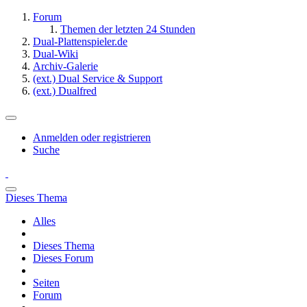
Forum
Themen der letzten 24 Stunden
Dual-Plattenspieler.de
Dual-Wiki
Archiv-Galerie
(ext.) Dual Service & Support
(ext.) Dualfred
Anmelden oder registrieren
Suche
Dieses Thema
Alles
Dieses Thema
Dieses Forum
Seiten
Forum