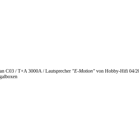
n C03 / T+A 3000A / Lautsprecher
"E-Motion"
von Hobby-Hifi 04/2
galboxen