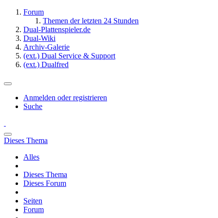
Forum
Themen der letzten 24 Stunden
Dual-Plattenspieler.de
Dual-Wiki
Archiv-Galerie
(ext.) Dual Service & Support
(ext.) Dualfred
Anmelden oder registrieren
Suche
Dieses Thema
Alles
Dieses Thema
Dieses Forum
Seiten
Forum