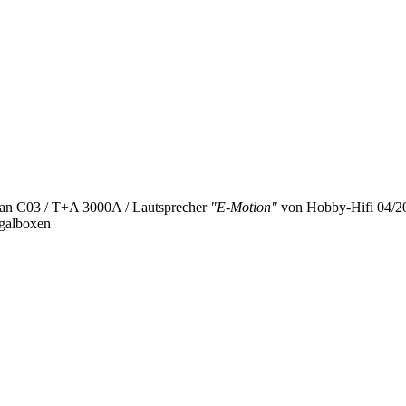
n C03 / T+A 3000A / Lautsprecher
"E-Motion"
von Hobby-Hifi 04/2
galboxen