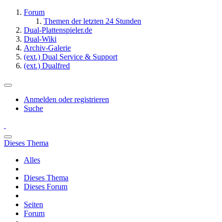
Forum
Themen der letzten 24 Stunden
Dual-Plattenspieler.de
Dual-Wiki
Archiv-Galerie
(ext.) Dual Service & Support
(ext.) Dualfred
Anmelden oder registrieren
Suche
Dieses Thema
Alles
Dieses Thema
Dieses Forum
Seiten
Forum