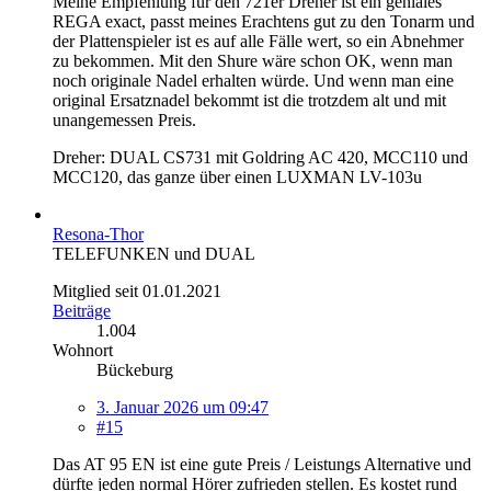
Meine Empfehlung für den 721er Dreher ist ein geniales
REGA exact, passt meines Erachtens gut zu den Tonarm und
der Plattenspieler ist es auf alle Fälle wert, so ein Abnehmer
zu bekommen. Mit den Shure wäre schon OK, wenn man
noch originale Nadel erhalten würde. Und wenn man eine
original Ersatznadel bekommt ist die trotzdem alt und mit
unangemessen Preis.
Dreher: DUAL CS731 mit Goldring AC 420, MCC110 und
MCC120, das ganze über einen LUXMAN LV-103u
Resona-Thor
TELEFUNKEN und DUAL
Mitglied seit 01.01.2021
Beiträge
1.004
Wohnort
Bückeburg
3. Januar 2026 um 09:47
#15
Das AT 95 EN ist eine gute Preis / Leistungs Alternative und
dürfte jeden normal Hörer zufrieden stellen. Es kostet rund