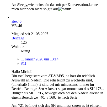
An Sleepy,wie meinst du das mit per Konversation,kenne
mich hier noch nicht so gut aus
alex46
VR-46
Mitglied seit 21.05.2025
Beiträge
125
Wohnort
Mittig
1. Januar 2026 um 13:14
#11
Hallo Michel!
Bin total begeistert vom AT-VM95, da hast du reichlich
Auswahl an Nadeln. Die sehr leicht zu wechseln sind,
(innerhalb 1 min). 2 sind bei mir mindestens, immer im
Betrieb. Beim großen A kostet sogar momentan das SH 176.-.
Billiger als ML 179.-, bewegst dich bei den Nadeln alleine in
einem Bereich zw. 40.- / 160.- je nach Serie.
Am 721 befindet sich das SH und muss sagen es ist ein sehr