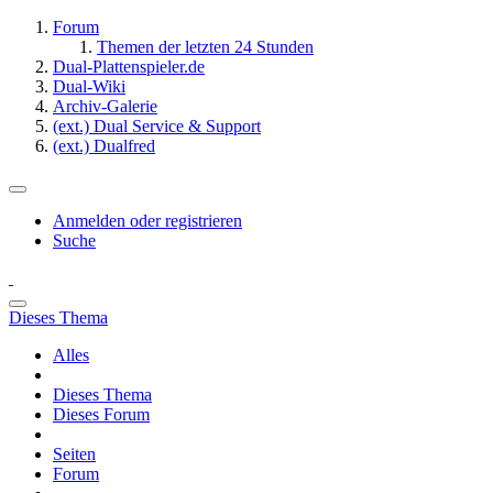
Forum
Themen der letzten 24 Stunden
Dual-Plattenspieler.de
Dual-Wiki
Archiv-Galerie
(ext.) Dual Service & Support
(ext.) Dualfred
Anmelden oder registrieren
Suche
Dieses Thema
Alles
Dieses Thema
Dieses Forum
Seiten
Forum