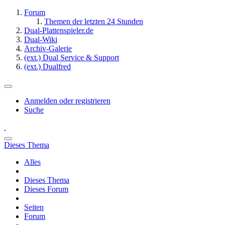
Forum
Themen der letzten 24 Stunden
Dual-Plattenspieler.de
Dual-Wiki
Archiv-Galerie
(ext.) Dual Service & Support
(ext.) Dualfred
Anmelden oder registrieren
Suche
Dieses Thema
Alles
Dieses Thema
Dieses Forum
Seiten
Forum