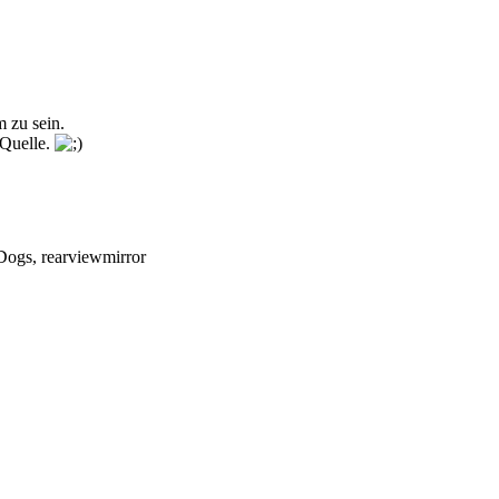
m zu sein.
 Quelle.
Dogs, rearviewmirror